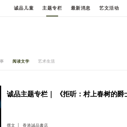
诚品儿童
主题专栏
最新消息
艺文活动
事
阅读文学
艺术生活
诚品主题专栏｜ 《拒听：村上春树的爵
撰文
香港誠品書店