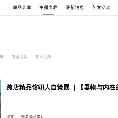
诚品儿童
主题专栏
最新消息
艺文活动
事
阅读文学
艺术生活
跨店精品馆职人自策展 ｜【器物与内在
撰文
香港誠品書店