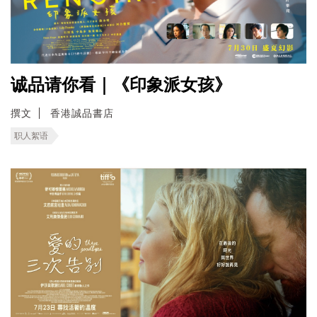
诚品请你看｜《印象派女孩》
撰文
香港誠品書店
职人絮语