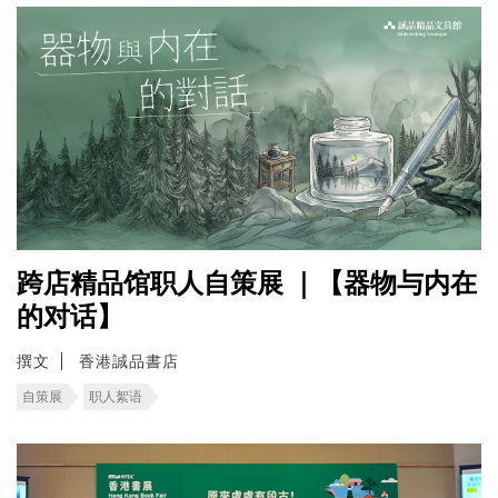
跨店精品馆职人自策展 ｜【器物与内在
的对话】
撰文
香港誠品書店
自策展
职人絮语