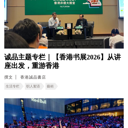
诚品主题专栏｜【香港书展2026】从讲
座出发，重游香港
撰文
香港誠品書店
生活专栏
职人絮语
藝術