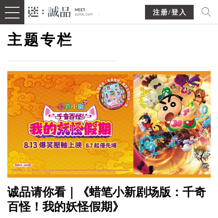
注册/登入
主题专栏
诚品请你看｜《蜡笔小新剧场版：千奇
百怪！我的妖怪假期》