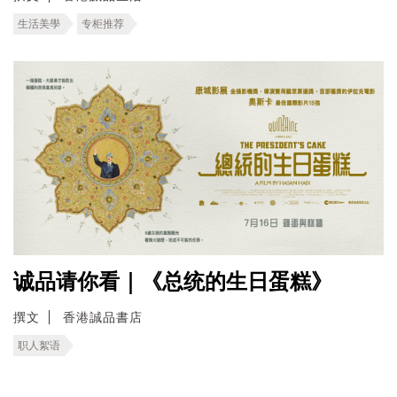
生活美學
专柜推荐
诚品请你看｜《总统的生日蛋糕》
撰文
香港誠品書店
职人絮语