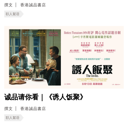
撰文
香港誠品書店
职人絮语
诚品请你看｜《诱人饭聚》
撰文
香港誠品書店
职人絮语