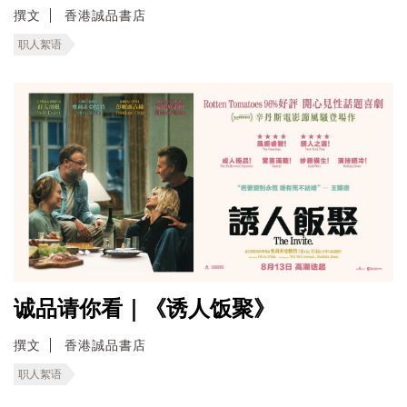
撰文
香港誠品書店
职人絮语
诚品请你看｜《诱人饭聚》
撰文
香港誠品書店
职人絮语