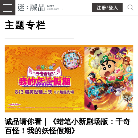
注册/登入
主题专栏
诚品请你看｜《蜡笔小新剧场版：千奇
百怪！我的妖怪假期》