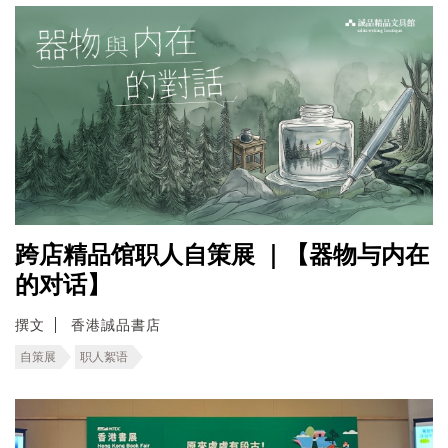
跨店精品馆职人自策展 ｜【器物与内在
的对话】
撰文
香港誠品書店
自策展
职人絮语