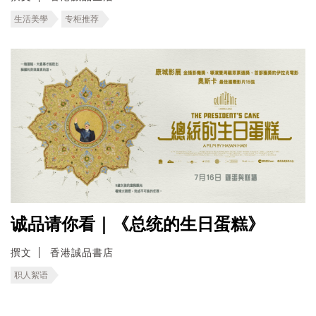
生活美學
专柜推荐
诚品请你看｜《总统的生日蛋糕》
撰文
香港誠品書店
职人絮语