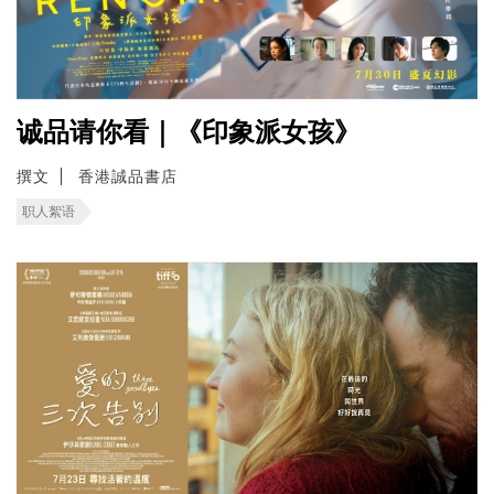
诚品请你看｜《印象派女孩》
撰文
香港誠品書店
职人絮语