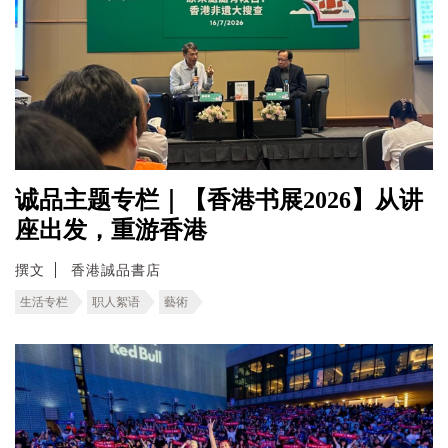
诚品主题专栏｜【香港书展2026】从讲
座出发，重游香港
撰文
香港誠品書店
生活专栏
职人絮语
藝術