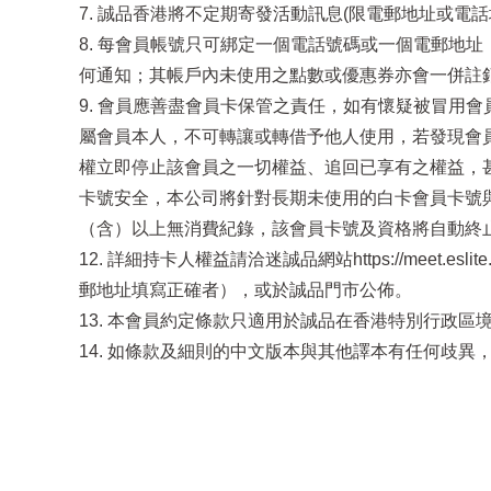
7. 誠品香港將不定期寄發活動訊息(限電郵地址或
8. 每會員帳號只可綁定一個電話號碼或一個電郵地
何通知；其帳戶內未使用之點數或優惠券亦會一併註
9. 會員應善盡會員卡保管之責任，如有懷疑被冒用會
屬會員本人，不可轉讓或轉借予他人使用，若發現會
權立即停止該會員之一切權益、追回已享有之權益，甚
卡號安全，本公司將針對長期未使用的白卡會員卡號與
（含）以上無消費紀錄，該會員卡號及資格將自動終
12. 詳細持卡人權益請洽迷誠品網站https://meet
郵地址填寫正確者），或於誠品門市公佈。
13. 本會員約定條款只適用於誠品在香港特別行政
14. 如條款及細則的中文版本與其他譯本有任何歧異