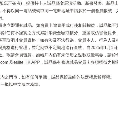
電話填寫正確者)，提供持卡人誠品藝文展演活動、新書發表、新品
址，不得以同一電話號碼或同一電郵地址申請多於一個會員帳號
銷。
員應立即通知誠品。如會員卡遭冒用或行使相關權益，誠品概不負責
員以任何不誠實之方式累計消費金額或積分、重製或仿冒會員卡
至取消其會員資格；如有涉及不法行為，會員本人、行為人及相關
資格進行管理，並定期或不定期地進行查核。自2025年1月1
止。敬請會員留意，如帳戶內仍有未使用之點數或優惠券，請於
.eslite.com 及eslite HK APP，誠品保有修改誠品會員
區境內之門市，如有任何爭議，誠品保留最終的決定權及解釋權。
，一概以中文版本為準。