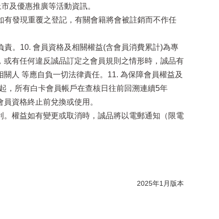
上市及優惠推廣等活動資訊。
；如有發現重覆之登記，有關會籍將會被註銷而不作任
。10. 會員資格及相關權益(含會員消費累計)為專
，或有任何違反誠品訂定之會員規則之情形時，誠品有
人 等應自負一切法律責任。11. 為保障會員權益及
日起，所有白卡會員帳戶在查核日往前回溯連續5年
會員資格終止前兌換或使用。
卡各項權益之權利。權益如有變更或取消時，誠品將以電郵通知（限電
2025年1月版本