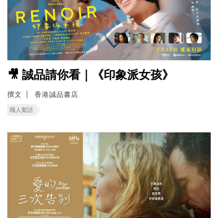
🎥 誠品請你看｜《印象派女孩》
撰文
香港誠品書店
職人絮語