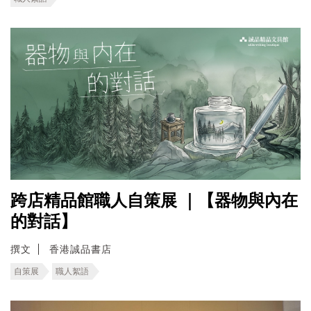
跨店精品館職人自策展 ｜【器物與內在
的對話】
撰文
香港誠品書店
自策展
職人絮語