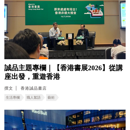
誠品主題專欄｜【香港書展2026】從講
座出發，重遊香港
撰文
香港誠品書店
生活專欄
職人絮語
藝術