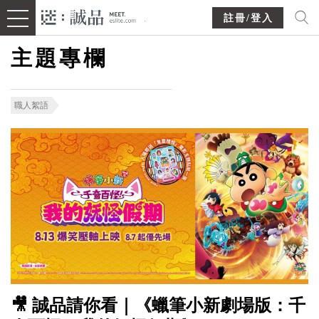
註冊/登入
主題專欄
職人絮語
🎥 誠品請你看｜《蠟筆小新劇場版：千