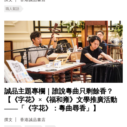
職人絮語
誠品主題專欄｜誰說粵曲只剩餘香？
【《字花》×《福和雍》文學推廣活動
——「《字花》：粵曲尋香」】
撰文
香港誠品書店