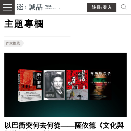
註冊/登入
主題專欄
作家推薦
以巴衝突何去何從——薩依德《文化與