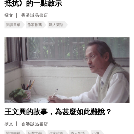
抵抗》的一點啟示
撰文
香港誠品書店
閱讀書單
作家推薦
職人絮語
王文興的故事，為甚麼如此難說？
撰文
香港誠品書店
閱讀書單
台灣文學
作家推薦
職人絮語
小說