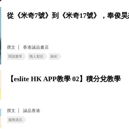
從《米奇7號》到《米奇17號》，奉俊
撰文
香港誠品書店
閱讀書單
職人絮語
藝術
【eslite HK APP教學 02】積分兌教學
撰文
誠品香港
服務資訊