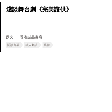
淺談舞台劇《完美證供》
撰文
香港誠品書店
閱讀書單
職人絮語
藝術