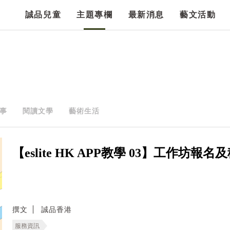
誠品兒童
主題專欄
最新消息
藝文活動
事
閱讀文學
藝術生活
【eslite HK APP教學 03】工作坊報
撰文
誠品香港
服務資訊