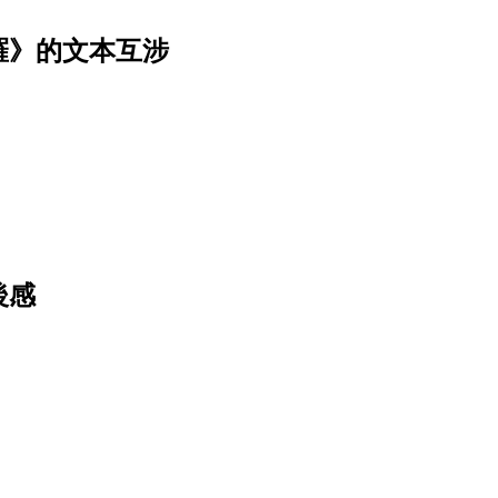
羅》的文本互涉
後感