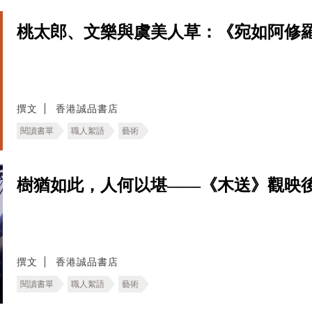
桃太郎、文樂與虞美人草：《宛如阿修
撰文
香港誠品書店
閱讀書單
職人絮語
藝術
樹猶如此，人何以堪——《木送》觀映
撰文
香港誠品書店
閱讀書單
職人絮語
藝術