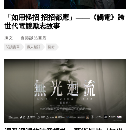
「如用怪招 招招都應」——《觸電》跨
世代電競勵志故事
撰文
香港誠品書店
閱讀書單
職人絮語
藝術