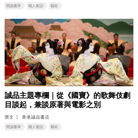
閱讀書單
職人絮語
藝術
誠品主題專欄｜從《國寶》的歌舞伎劇
目談起，兼談原著與電影之別
撰文
香港誠品書店
閱讀書單
職人絮語
藝術