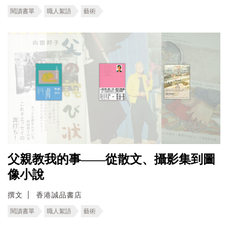
閱讀書單
職人絮語
藝術
父親教我的事——從散文、攝影集到圖
像小說
撰文
香港誠品書店
閱讀書單
職人絮語
藝術