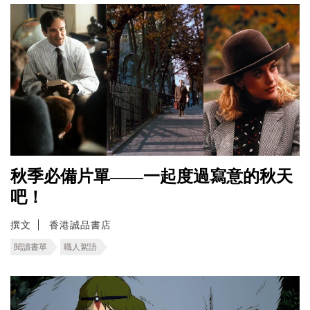
秋季必備片單——一起度過寫意的秋天
吧！
撰文
香港誠品書店
閱讀書單
職人絮語