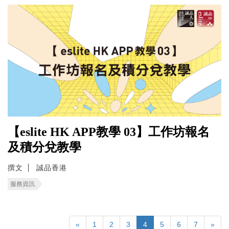
【eslite HK APP教學 03】工作坊報名
及積分兌教學
撰文
誠品香港
服務資訊
«
1
2
3
4
5
6
7
»