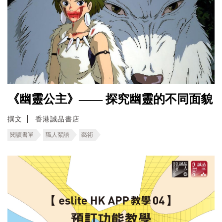
《幽靈公主》—— 探究幽靈的不同面貌
撰文
香港誠品書店
閱讀書單
職人絮語
藝術