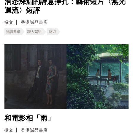
洞悉深淵的詩意掙扎：藝術短片〈無光
迴流〉短評
撰文
香港誠品書店
閱讀書單
職人絮語
藝術
和電影相「雨」
撰文
香港誠品書店