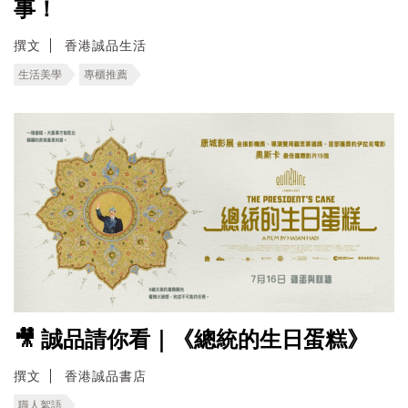
事！
撰文
香港誠品生活
生活美學
專櫃推薦
🎥 誠品請你看｜《總統的生日蛋糕》
撰文
香港誠品書店
職人絮語