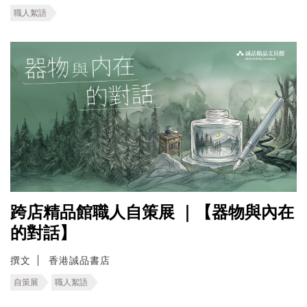
職人絮語
跨店精品館職人自策展 ｜【器物與內在
的對話】
撰文
香港誠品書店
自策展
職人絮語