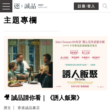
註冊/登入
主題專欄
🎥 誠品請你看｜《誘人飯聚》
撰文
香港誠品書店