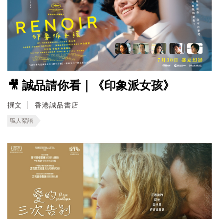
🎥 誠品請你看｜《印象派女孩》
撰文
香港誠品書店
職人絮語