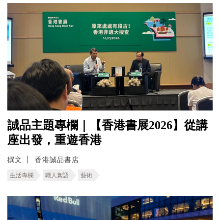
誠品主題專欄｜【香港書展2026】從講
座出發，重遊香港
撰文
香港誠品書店
生活專欄
職人絮語
藝術