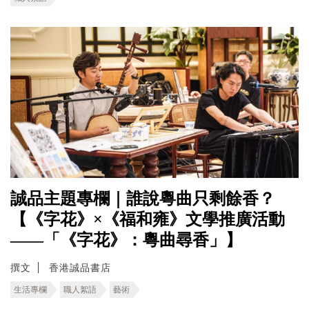
誠品主題專欄｜誰說粵曲只剩餘香？
【《字花》×《福和雍》文學推廣活動
——「《字花》：粵曲尋香」】
撰文
香港誠品書店
生活專欄
職人絮語
藝術