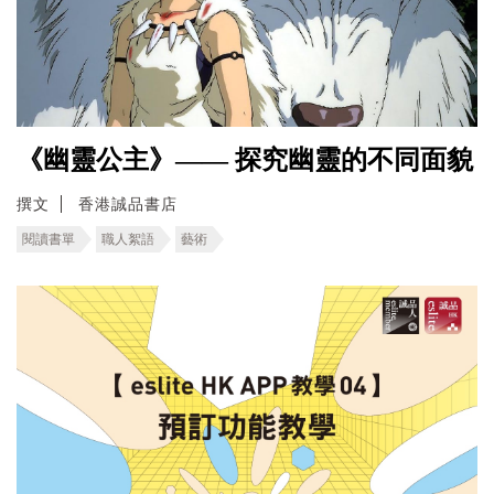
《幽靈公主》—— 探究幽靈的不同面貌
撰文
香港誠品書店
閱讀書單
職人絮語
藝術