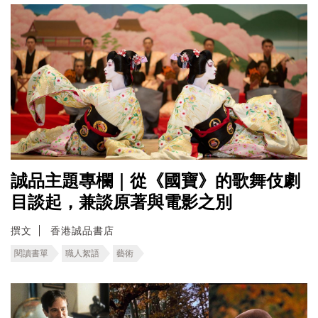
誠品主題專欄｜從《國寶》的歌舞伎劇
目談起，兼談原著與電影之別
撰文
香港誠品書店
閱讀書單
職人絮語
藝術