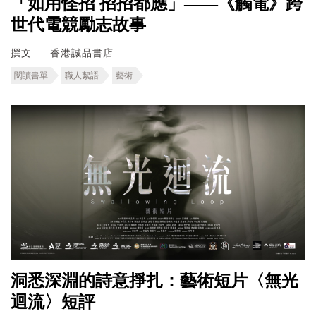
「如用怪招 招招都應」——《觸電》跨
世代電競勵志故事
撰文
香港誠品書店
閱讀書單
職人絮語
藝術
洞悉深淵的詩意掙扎：藝術短片〈無光
迴流〉短評