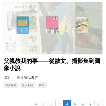
父親教我的事——從散文、攝影集到圖
像小說
撰文
香港誠品書店
閱讀書單
職人絮語
藝術
«
1
2
3
4
5
6
7
»