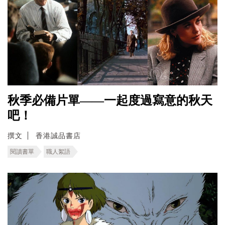
秋季必備片單——一起度過寫意的秋天
吧！
撰文
香港誠品書店
閱讀書單
職人絮語