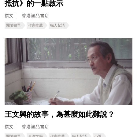
抵抗》的一點啟示
撰文
香港誠品書店
閱讀書單
作家推薦
職人絮語
王文興的故事，為甚麼如此難說？
撰文
香港誠品書店
閱讀書單
台灣文學
作家推薦
職人絮語
小說