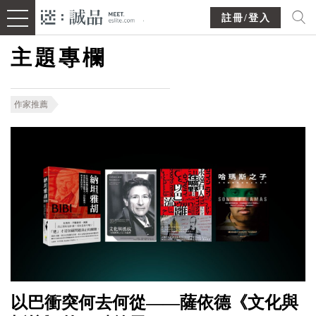
註冊/登入
主題專欄
作家推薦
以巴衝突何去何從——薩依德《文化與