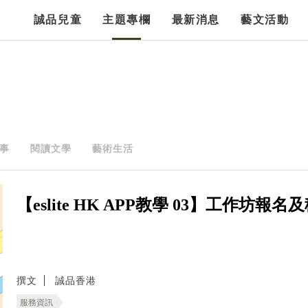
誠品兒童
主題專欄
最新消息
藝文活動
事
閱讀文學
藝術生活
【eslite HK APP教學 03】工作坊報
撰文
誠品香港
服務資訊