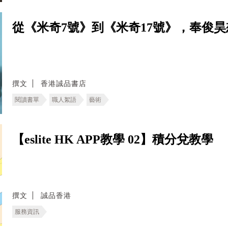
從《米奇7號》到《米奇17號》，奉俊
撰文
香港誠品書店
閱讀書單
職人絮語
藝術
【eslite HK APP教學 02】積分兌教學
撰文
誠品香港
服務資訊