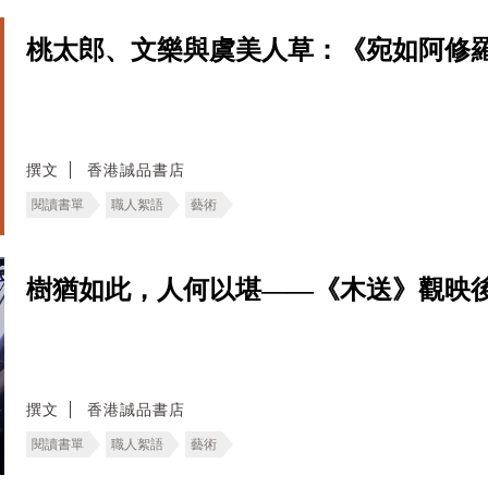
桃太郎、文樂與虞美人草：《宛如阿修
撰文
香港誠品書店
閱讀書單
職人絮語
藝術
樹猶如此，人何以堪——《木送》觀映
撰文
香港誠品書店
閱讀書單
職人絮語
藝術