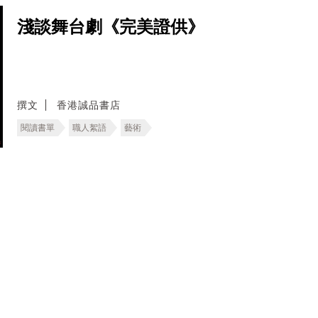
淺談舞台劇《完美證供》
撰文
香港誠品書店
閱讀書單
職人絮語
藝術