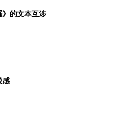
羅》的文本互涉
後感