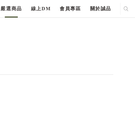
嚴選商品
線上DM
會員專區
關於誠品