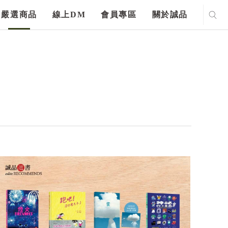
嚴選商品
線上DM
會員專區
關於誠品