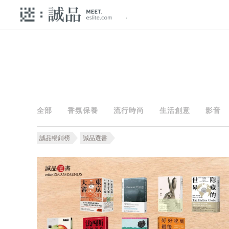
全部
香氛保養
流行時尚
生活創意
影音
誠品暢銷榜
誠品選書