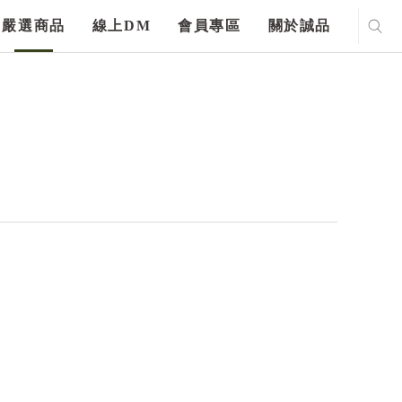
嚴選商品
線上DM
會員專區
關於誠品