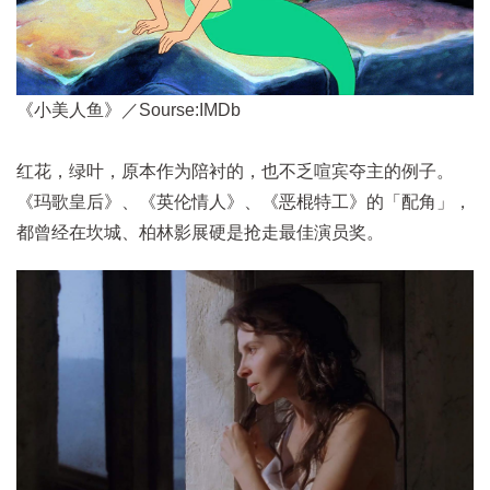
《小美人鱼》／Sourse:IMDb
红花，绿叶，原本作为陪衬的，也不乏喧宾夺主的例子。
《玛歌皇后》、《英伦情人》、《恶棍特工》的「配角」，
都曾经在坎城、柏林影展硬是抢走最佳演员奖。