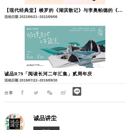
【现代经典堂】梭罗的《湖滨散记》与李奥帕德的《沙
郡年纪》│杨照
活动日期
2022/06/21~2022/09/06
诚品R79「阅读长河二年汇集」贰周年庆
活动日期
2019/07/22~2019/09/30
分享
诚品讲坣