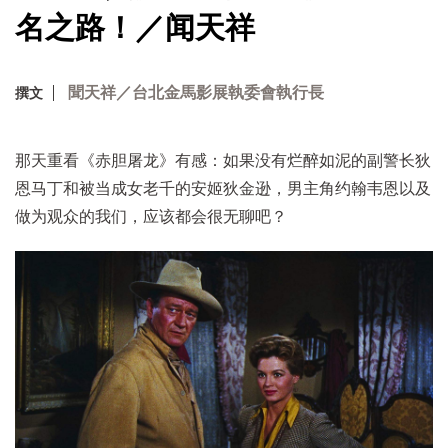
名之路！／闻天祥
聞天祥／台北金馬影展執委會執行長
撰文
那天重看《赤胆屠龙》有感：如果没有烂醉如泥的副警长狄
恩马丁和被当成女老千的安姬狄金逊，男主角约翰韦恩以及
做为观众的我们，应该都会很无聊吧？