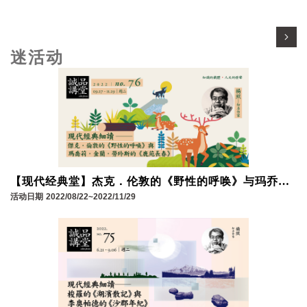
迷活动
【现代经典堂】杰克．伦敦的《野性的呼唤》与玛乔
莉．金兰．劳玲斯《鹿苑长春》│杨照
活动日期
2022/08/22~2022/11/29