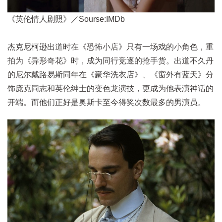
《英伦情人剧照》／Sourse:IMDb
杰克尼柯逊出道时在《恐怖小店》只有一场戏的小角色，重
拍为《异形奇花》时，成为同行竞逐的抢手货。出道不久丹
的尼尔戴路易斯同年在《豪华洗衣店》、《窗外有蓝天》分
饰庞克同志和英伦绅士的变色龙演技，更成为他表演神话的
开端。而他们正好是奥斯卡至今得奖次数最多的男演员。