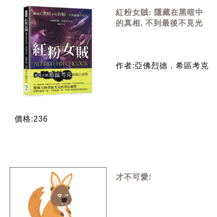
紅粉女賊: 隱藏在黑暗中
的真相, 不到最後不見光
作者:亞佛烈德．希區考克
價格:236
才不可愛!