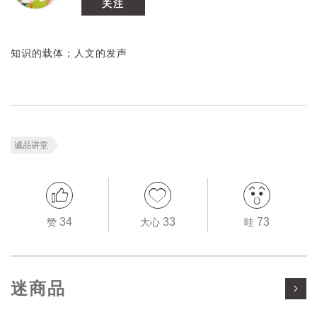
关注
知识的载体；人文的发声
诚品讲堂
34
33
73
赞
大心
哇
迷商品