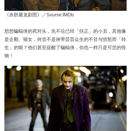
《赤胆屠龙剧照》／Sourse:IMDb
想想蝙蝠侠的死对头，先不论已经「扶正」的小丑，其他像
是企鹅、猫女，何尝不是挟带芸芸众生的不甘与愤怒而「转
生」的呢？他们甚至提醒了蝙蝠侠，你也一样只是可悲的怪
物！