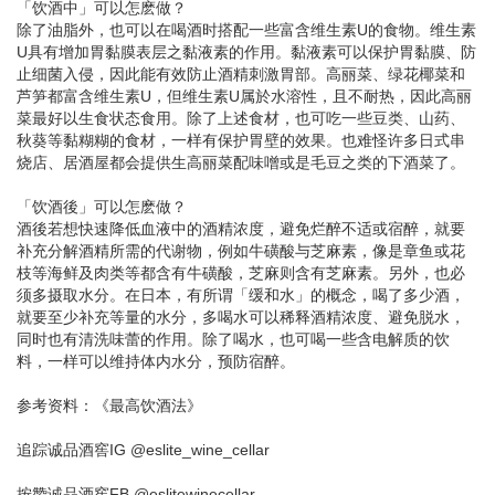
「饮酒中」可以怎麽做？
除了油脂外，也可以在喝酒时搭配一些富含维生素U的食物。维生素
U具有增加胃黏膜表层之黏液素的作用。黏液素可以保护胃黏膜、防
止细菌入侵，因此能有效防止酒精刺激胃部。高丽菜、绿花椰菜和
芦笋都富含维生素U，但维生素U属於水溶性，且不耐热，因此高丽
菜最好以生食状态食用。除了上述食材，也可吃一些豆类、山药、
秋葵等黏糊糊的食材，一样有保护胃壁的效果。也难怪许多日式串
烧店、居酒屋都会提供生高丽菜配味噌或是毛豆之类的下酒菜了。
「饮酒後」可以怎麽做？
酒後若想快速降低血液中的酒精浓度，避免烂醉不适或宿醉，就要
补充分解酒精所需的代谢物，例如牛磺酸与芝麻素，像是章鱼或花
枝等海鲜及肉类等都含有牛磺酸，芝麻则含有芝麻素。另外，也必
须多摄取水分。在日本，有所谓「缓和水」的概念，喝了多少酒，
就要至少补充等量的水分，多喝水可以稀释酒精浓度、避免脱水，
同时也有清洗味蕾的作用。除了喝水，也可喝一些含电解质的饮
料，一样可以维持体内水分，预防宿醉。
参考资料：《最高饮酒法》
追踪诚品酒窖IG @eslite_wine_cellar
按赞诚品酒窖FB @eslitewinecellar