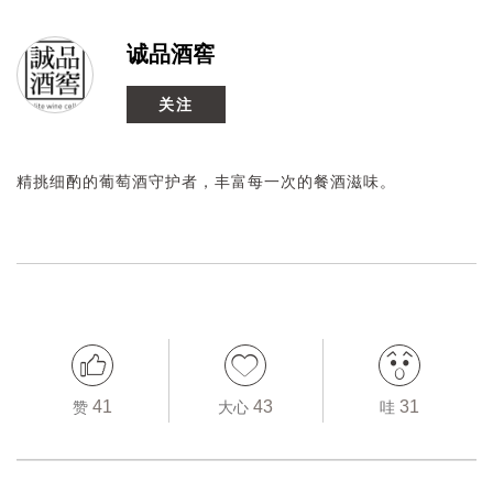
诚品酒窖
关注
精挑细酌的葡萄酒守护者，丰富每一次的餐酒滋味。
41
43
31
赞
大心
哇