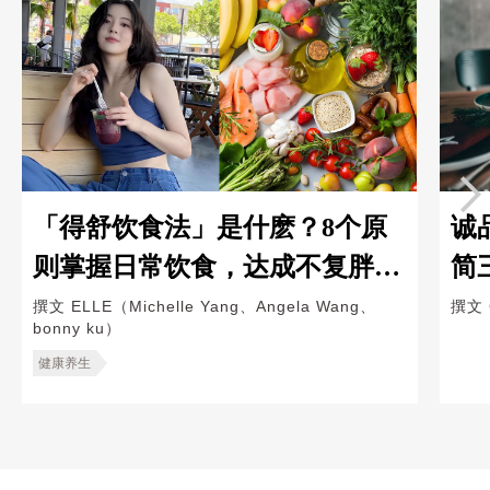
「得舒饮食法」是什麽？8个原
诚
则掌握日常饮食，达成不复胖的
简
懒人减肥法
撰文
ELLE（Michelle Yang、Angela Wang、
撰文
bonny ku）
健康养生