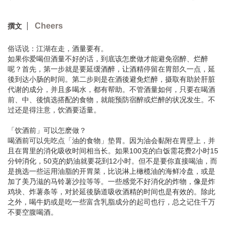
Cheers
撰文
俗话说：江湖在走，酒量要有。
如果你爱喝但酒量不好的话，到底该怎麽做才能避免宿醉、烂醉
呢？首先，第一步就是要延缓酒醉，让酒精停留在胃部久一点，延
後到达小肠的时间。第二步则是在酒後避免烂醉，摄取有助於肝脏
代谢的成分，并且多喝水，都有帮助。不管酒量如何，只要在喝酒
前、中、後慎选搭配的食物，就能预防宿醉或烂醉的状况发生。不
过还是得注意，饮酒要适量。
「饮酒前」可以怎麽做？
喝酒前可以先吃点「油的食物」垫胃。因为油会黏附在胃壁上，并
且在胃里的消化吸收时间相当长。如果100克的白饭需花费2小时15
分钟消化，50克的奶油就要花到12小时。但不是要你直接喝油，而
是挑选一些运用油脂的开胃菜，比说淋上橄榄油的海鲜冷盘，或是
加了美乃滋的马铃薯沙拉等等。一些感觉不好消化的炸物，像是炸
鸡块、炸薯条等，对於延後肠道吸收酒精的时间也是有效的。除此
之外，喝牛奶或是吃一些富含乳脂成分的起司也行，总之记住千万
不要空腹喝酒。