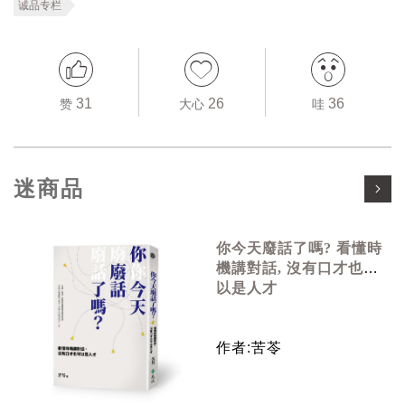
诚品专栏
31
26
36
赞
大心
哇
迷商品
你今天廢話了嗎? 看懂時
機講對話, 沒有口才也可
以是人才
作者:苦苓