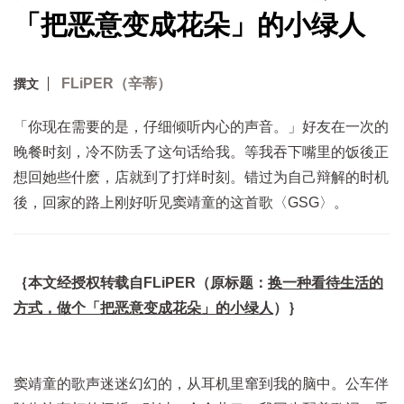
「把恶意变成花朵」的小绿人
FLiPER（辛蒂）
撰文
「你现在需要的是，仔细倾听内心的声音。」好友在一次的
晚餐时刻，冷不防丢了这句话给我。等我吞下嘴里的饭後正
想回她些什麽，店就到了打烊时刻。错过为自己辩解的时机
後，回家的路上刚好听见窦靖童的这首歌〈GSG〉。
｛本文经授权转载自FLiPER（原标题：
换一种看待生活的
方式，做个「把恶意变成花朵」的小绿人
）｝
窦靖童的歌声迷迷幻幻的，从耳机里窜到我的脑中。公车伴