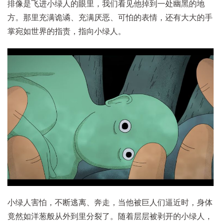
排像是飞进小绿人的眼里，我们看见他掉到一处幽黑的地
方。那里充满诡谲、充满厌恶、可怕的表情，还有大大的手
掌宛如世界的指责，指向小绿人。
小绿人害怕，不断逃离、奔走，当他被巨人们逼近时，身体
竟然如洋葱般从外到里分裂了。随着层层被剥开的小绿人，