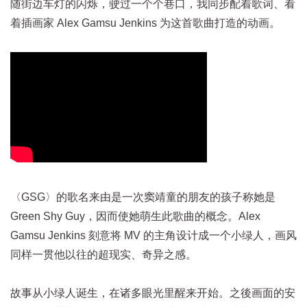
随街边车灯的闪烁，驶过一个个巷口，我同步配着歌词、看
着插画家 Alex Gamsu Jenkins 为这首歌曲打造的动画。
〈GSG〉的歌名来由是一次窦靖童的朋友的孩子称她是
Green Shy Guy，因而使她萌生此歌曲的概念。Alex
Gamsu Jenkins 刻意将 MV 的主角设计成一个小绿人，画风
同样一贯他以往的超现实、奇异之感。
故事从小绿人诞生，在诸多眼光里醒来开始。之後画面的安