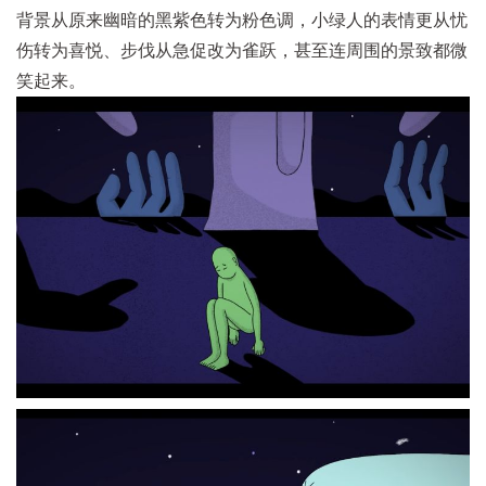
背景从原来幽暗的黑紫色转为粉色调，小绿人的表情更从忧
伤转为喜悦、步伐从急促改为雀跃，甚至连周围的景致都微
笑起来。