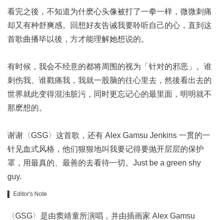
看完之後，不知道为什麽心头像被打了一拳一样，微微刺痛
却又有种舒爽感。回想好友告诫我要聆听自己的心，直到这
首歌曲播毕以後，方才能理解她想说的。
有时候，我会不经意的都将周围的视为「针对的邪恶」。谁
刺伤我、谁戳痛我，我就一股脑的往心里去，然後看出去的
世界就此变得混浊脏污，同时更忘记心的最里面，明明就不
那麽想的。
谢谢〈GSG〉这首歌，还有 Alex Gamsu Jenkins 一贯的一
针见血式风格，他们狠狠地叫我要记得要抛开层层的保护
罩，用最真的、最善的去看待一切。Just be a green shy
guy.
▌ Editor's Note
〈GSG〉是由窦靖童所演唱，并由插画家 Alex Gamsu