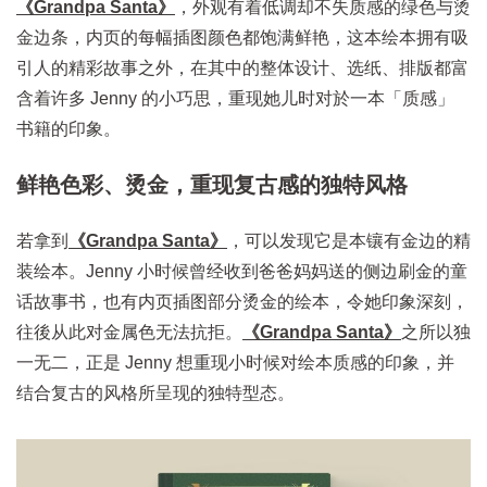
《Grandpa Santa》
，外观有着低调却不失质感的绿色与烫
金边条，内页的每幅插图颜色都饱满鲜艳，这本绘本拥有吸
引人的精彩故事之外，在其中的整体设计、选纸、排版都富
含着许多 Jenny 的小巧思，重现她儿时对於一本「质感」
书籍的印象。
鲜艳色彩、烫金，重现复古感的独特风格
若拿到
《Grandpa Santa》
，可以发现它是本镶有金边的精
装绘本。Jenny 小时候曾经收到爸爸妈妈送的侧边刷金的童
话故事书，也有内页插图部分烫金的绘本，令她印象深刻，
往後从此对金属色无法抗拒。
《Grandpa Santa》
之所以独
一无二，正是 Jenny 想重现小时候对绘本质感的印象，并
结合复古的风格所呈现的独特型态。