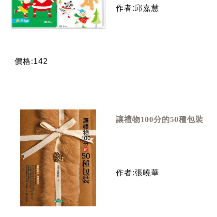
作者:邱嘉慧
價格:142
讓禮物100分的50種包裝
作者:張曉華