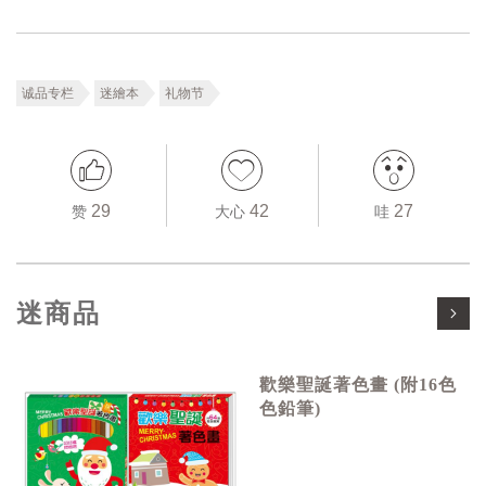
诚品专栏
迷繪本
礼物节
29
42
27
赞
大心
哇
迷商品
歡樂聖誕著色畫 (附16色
色鉛筆)