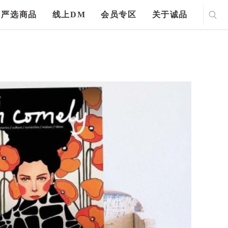
严选商品
线上DM
会员专区
关于诚品