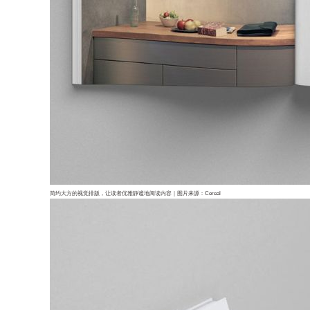
简约大方的视觉排版，让读者优雅静谧地阅读内容｜图片来源：Cereal