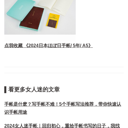
点我收藏 《2024日本ほぼ日手帐/ 5年/ A5》
▌看更多女人迷的文章
手帐是什麽？写手帐不难！5个手帐写法推荐，带你快速认
识手帐用途
2024女人迷手帐｜回归初心，重拾手帐书写的日子，我找