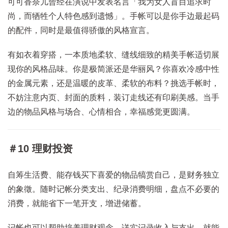
可可香奈儿曾经在演说中发表名言「我为女人盲目追求时
尚，而牺牲个人特色感到遗憾」。手帐可以是你手边最起码
的配件，同时是最值得骄傲的风格宣言。
有如衣着穿搭，一本质地柔软、缝线细致的精美手帐适切展
现你的风格品味。你是极简派还是华丽风？你喜欢冷感中性
的金属元素，还是温暖的皮革、柔软的布料？挑选手帐时，
不妨注意内页、封面的质料，装订走线还有印刷美感。当手
边的物品风格与场合、心情相合，幸福感觉更圆满。
＃10 理财投资
自筹生活费、能存钱买下喜爱的物品犒赏自己，是财务独立
的象徵。随时记帐分类支出、纪录消费明细，盘点不必要的
消费，就能省下一笔开支，增进储蓄。
记帐也可以帮助培养理财观念。详实记录收入与支出，就能