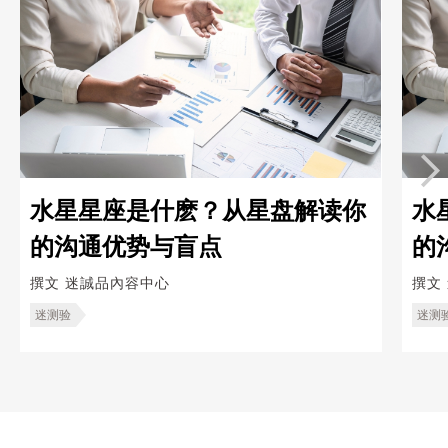
水星星座是什麽？从星盘解读你
水
的沟通优势与盲点
的
撰文
迷誠品內容中心
撰文
迷测验
迷测