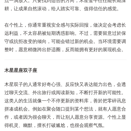
点一滴放大。只要找到适合的方向，木星金牛
往往能长期深
耕，让成果自然滚动，给人踏实可靠、值得信任的感觉。
在个性上，你通常重视安全感与实际回报，做决定会考虑长
远利益，不太容易被短期诱惑影响。不过，需要留意过於保
守或抗拒改变的倾向，可能会错过新的机会。当环境需要调
整时，愿意稍微跨出舒适圈，反而能拥有更好的展现机会。
木星星座双子座
木星双子的人通常好奇心强、反应快又表达能力出色，会透
过聊天交流、外出旅行或阅读新知，不断打开新的可能性。
这类人的生活就像一个不停更新的资料库，善於把零碎讯息
拼凑成机会。例如在聚会随口提到某个想法，就有人愿意合
作，或者因为很会聊天，而让别人愿意分享资源。个性上显
得机灵、幽默，擅长打破尴尬，也很会观察气氛。