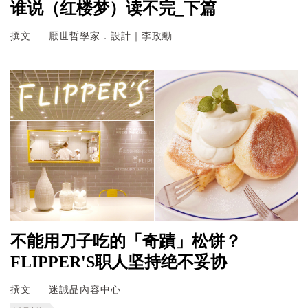
谁说（红楼梦）读不完_下篇
撰文
厭世哲學家．設計｜李政勳
不能用刀子吃的「奇蹟」松饼？
FLIPPER'S职人坚持绝不妥协
撰文
迷誠品內容中心