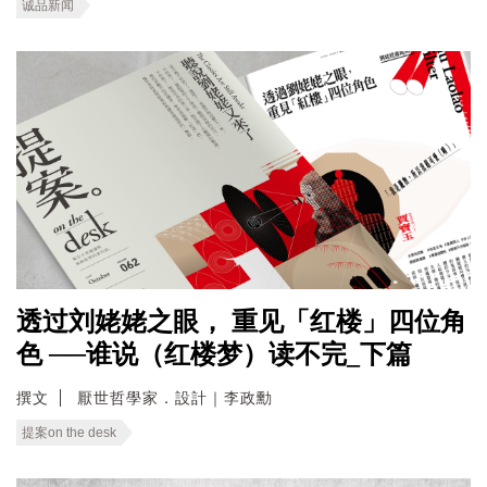
诚品新闻
透过刘姥姥之眼， 重见「红楼」四位角
色 ──谁说（红楼梦）读不完_下篇
撰文
厭世哲學家．設計｜李政勳
提案on the desk