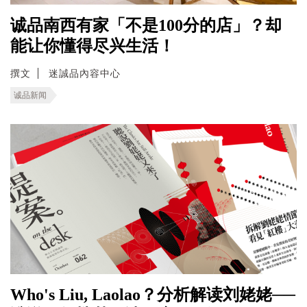
诚品南西有家「不是100分的店」？却
能让你懂得尽兴生活！
撰文
迷誠品內容中心
诚品新闻
Who's Liu, Laolao？分析解读刘姥姥──