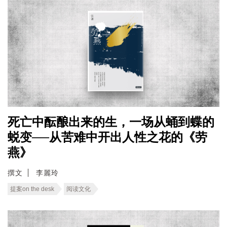
死亡中酝酿出来的生，一场从蛹到蝶的
蜕变──从苦难中开出人性之花的《劳
燕》
撰文
李麗玲
提案on the desk
阅读文化