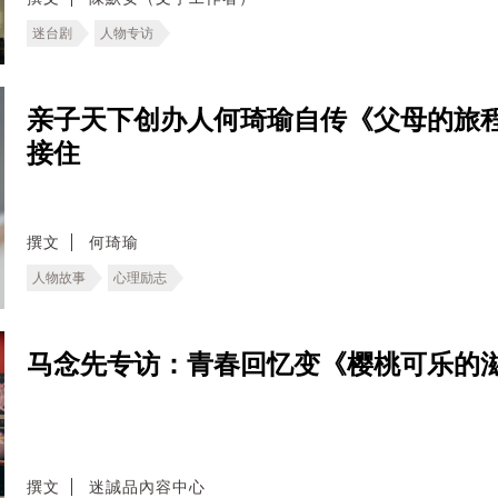
迷台剧
人物专访
亲子天下创办人何琦瑜自传《父母的旅
接住
撰文
何琦瑜
人物故事
心理励志
马念先专访：青春回忆变《樱桃可乐的
撰文
迷誠品內容中心