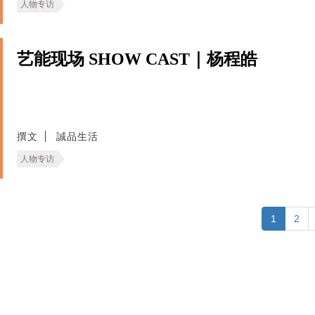
人物专访
艺能现场 SHOW CAST｜杨程皓
撰文
誠品生活
人物专访
1
2