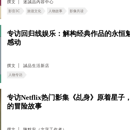
撰文
迷誠品內容中心
影音3C
旅遊文化
人物故事
影像共读
专访回归线娱乐：解构经典作品的永恒
感动
撰文
誠品生活新店
人物专访
专访Netflix热门影集《乩身》原着
的冒险故事
撰文
陳默安（文字工作者）