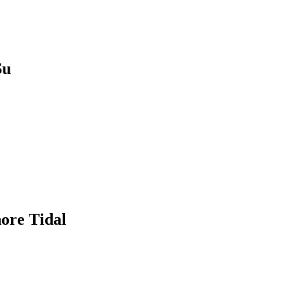
u
e Tidal