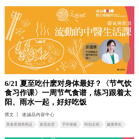
6/21 夏至吃什麽对身体最好？〈节气饮
食习作课〉一周节气食谱，练习跟着太
阳、雨水一起，好好吃饭
撰文
迷誠品內容中心
美食茶酒类商品
家居杂货
手作体验
特别企画
健康养生