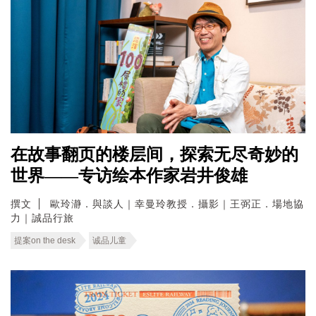
在故事翻页的楼层间，探索无尽奇妙的
世界——专访绘本作家岩井俊雄
撰文
歐玲瀞．與談人｜幸曼玲教授．攝影｜王弼正．場地協
力｜誠品行旅
提案on the desk
诚品儿童