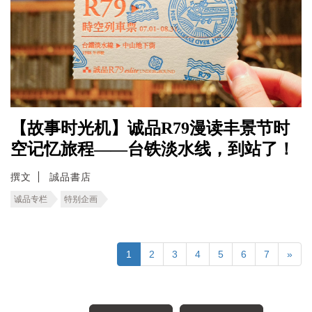
【故事时光机】诚品R79漫读丰景节时
空记忆旅程――台铁淡水线，到站了！
撰文
誠品書店
诚品专栏
特别企画
1
2
3
4
5
6
7
»