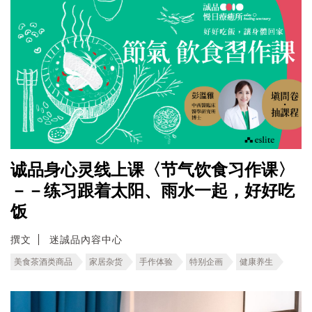
诚品身心灵线上课〈节气饮食习作课〉
－－练习跟着太阳、雨水一起，好好吃
饭
撰文
迷誠品內容中心
美食茶酒类商品
家居杂货
手作体验
特别企画
健康养生