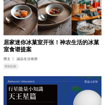
居家迷你冰菓室开张！神农生活的冰菓
室食谱提案
撰文
誠品生活南西
特别企画