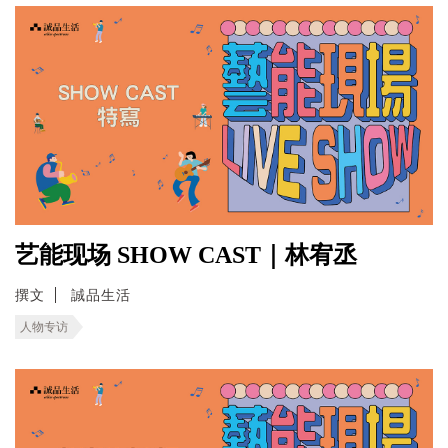
艺能现场 SHOW CAST｜林宥丞
撰文
誠品生活
人物专访