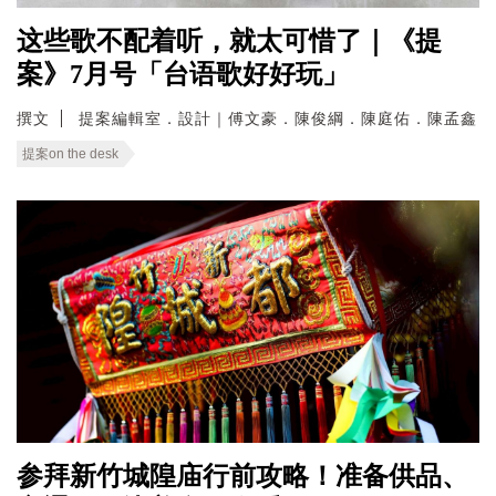
这些歌不配着听，就太可惜了｜《提
案》7月号「台语歌好好玩」
撰文
提案編輯室．設計｜傅文豪．陳俊綱．陳庭佑．陳孟鑫
提案on the desk
参拜新竹城隍庙行前攻略！准备供品、