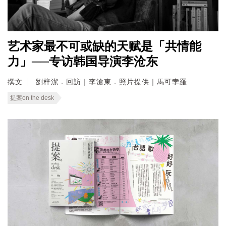
艺术家最不可或缺的天赋是「共情能
力」──专访韩国导演李沧东
撰文
劉梓潔．回訪｜李滄東．照片提供｜馬可孛羅
提案on the desk