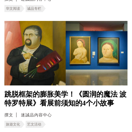
华文阅读
诚品专栏
跳脱框架的膨胀美学！《圆润的魔法 波
特罗特展》看展前须知的4个小故事
撰文
迷誠品內容中心
旅遊文化
艺文活动