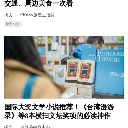
交通、周边美食一次看
撰文
KKday旅遊生活誌
旅遊文化
国际大奖文学小说推荐！《台湾漫游
录》等8本横扫文坛奖项的必读神作
撰文
迷誠品內容中心