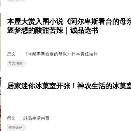
本屋大赏入围小说《阿尔卑斯看台的母
逐梦想的酸甜苦辣｜诚品选书
撰文
《阿爾卑斯看臺的母親》日本責任編輯
华文阅读
居家迷你冰菓室开张！神农生活的冰菓
撰文
誠品生活南西
特别企画