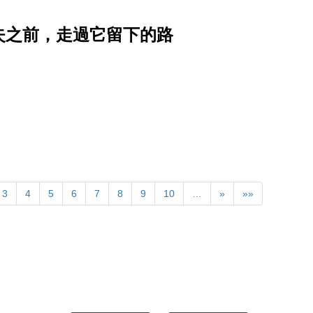
消失之前，走過它留下的路
3
4
5
6
7
8
9
10
…
»
»»