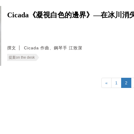
Cicada《凝視白色的邊界》—在冰川
撰文
Cicada 作曲、鋼琴手 江致潔
提案on the desk
«
1
2