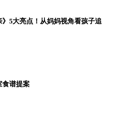
亲》5大亮点！从妈妈视角看孩子追
室食谱提案