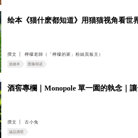
绘本《猫什麽都知道》用猫猫视角看世
撰文
檸檬老師（「檸檬的家」粉絲頁板主）
迷繪本
图像阅读
酒窖專欄｜Monopole 單一園的執念
撰文
古小兔
诚品酒窖