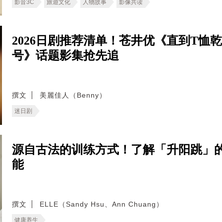
影音3C
旅遊文化
人物故事
影像共读
2026日剧推荐清单！苍井优《直到T
号》话题影集抢先追
撰文
美麗佳人（Benny）
迷日剧
源自古法的训练方式！了解「升阳跳」
能
撰文
ELLE（Sandy Hsu、Ann Chuang）
健康养生