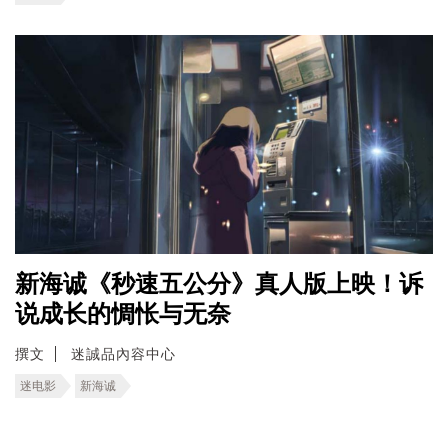
新海诚《秒速五公分》真人版上映！诉
说成长的惆怅与无奈
撰文
迷誠品內容中心
迷电影
新海诚