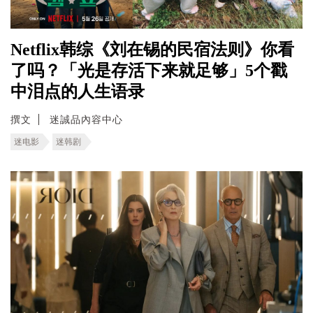
Netflix韩综《刘在锡的民宿法则》你看
了吗？「光是存活下来就足够」5个戳
中泪点的人生语录
撰文
迷誠品內容中心
迷电影
迷韩剧