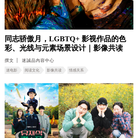
同志骄傲月，LGBTQ+ 影视作品的色
彩、光线与元素场景设计｜影像共读
撰文
迷誠品內容中心
迷电影
阅读文化
影像共读
情感关系