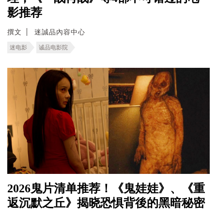
影推荐
撰文
迷誠品內容中心
迷电影
诚品电影院
2026鬼片清单推荐！《鬼娃娃》、《重
返沉默之丘》揭晓恐惧背後的黑暗秘密