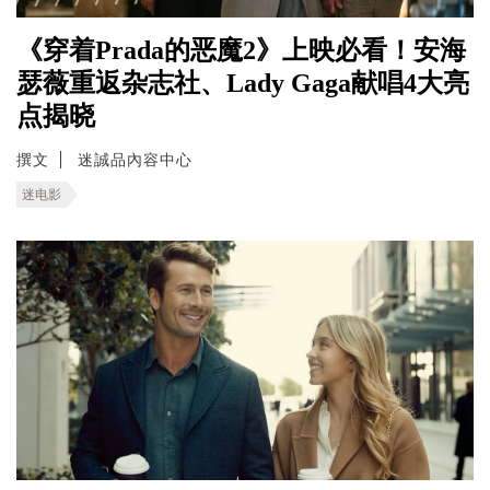
《穿着Prada的恶魔2》上映必看！安海
瑟薇重返杂志社、Lady Gaga献唱4大亮
点揭晓
撰文
迷誠品內容中心
迷电影