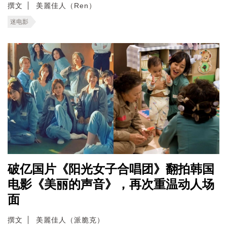
撰文
美麗佳人（Ren）
迷电影
破亿国片《阳光女子合唱团》翻拍韩国
电影《美丽的声音》，再次重温动人场
面
撰文
美麗佳人（派脆克）