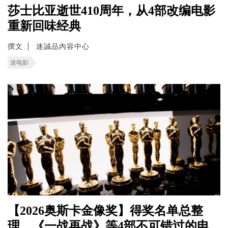
莎士比亚逝世410周年，从4部改编电影
重新回味经典
撰文
迷誠品內容中心
迷电影
【2026奥斯卡金像奖】得奖名单总整
理，《一战再战》等4部不可错过的电