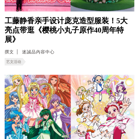
工藤静香亲手设计庞克造型服装！5大
亮点带逛《樱桃小丸子原作40周年特
展》
撰文
迷誠品內容中心
艺文活动