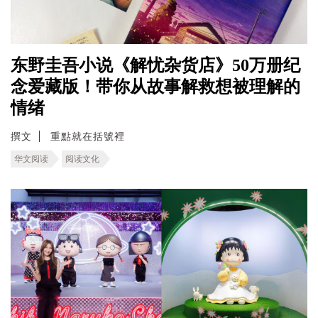
东野圭吾小说《解忧杂货店》50万册纪
念爱藏版！带你从故事解救想被理解的
情绪
撰文
重點就在括號裡
华文阅读
阅读文化