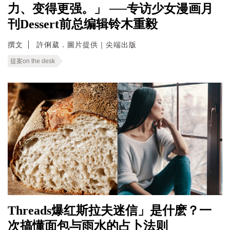
力、变得更强。」 ──专访少女漫画月
刊Dessert前总编辑铃木重毅
撰文
許俐葳．圖片提供｜尖端出版
提案on the desk
Threads爆红斯拉夫迷信」是什麽？一
次搞懂面包与雨水的占卜法则