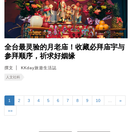
全台最灵验的月老庙！收藏必拜庙宇与
参拜顺序，祈求好姻缘
撰文
KKday旅遊生活誌
人文社科
1
2
3
4
5
6
7
8
9
10
…
»
»»