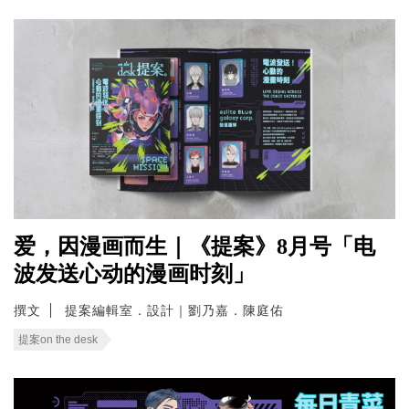
爱，因漫画而生｜《提案》8月号「电
波发送心动的漫画时刻」
撰文
提案編輯室．設計｜劉乃嘉．陳庭佑
提案on the desk