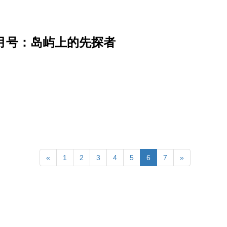
3月号：岛屿上的先探者
«
1
2
3
4
5
6
7
»