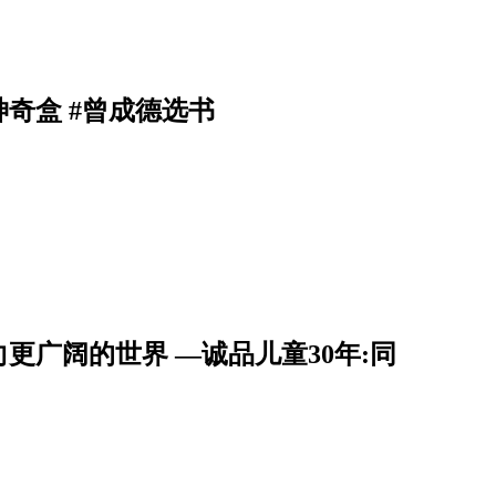
奇盒 #曾成德选书
更广阔的世界 —诚品儿童30年:同