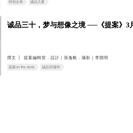
特别企画
诚品儿童
诚品三十，梦与想像之境 ──《提案》
撰文
提案編輯室．設計｜張逸帆．攝影｜李開明
提案on the desk
誠品30週年