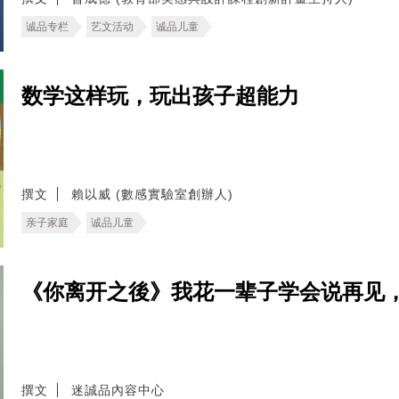
诚品专栏
艺文活动
诚品儿童
数学这样玩，玩出孩子超能力
撰文
賴以威 (數感實驗室創辦人)
亲子家庭
诚品儿童
《你离开之後》我花一辈子学会说再见
撰文
迷誠品內容中心