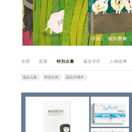
全部
提案
特別企畫
诚品专栏
人物故事
诚品儿童
特别企画
誠品30週年