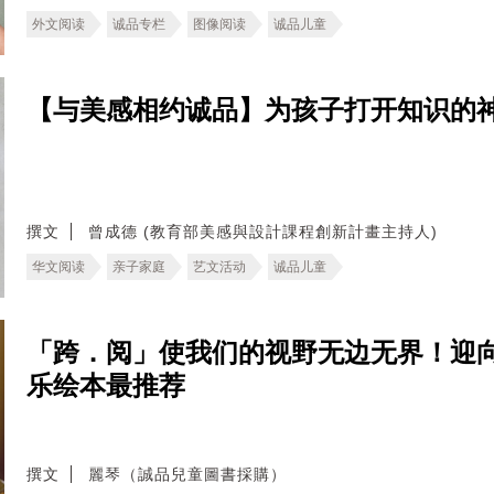
外文阅读
诚品专栏
图像阅读
诚品儿童
【与美感相约诚品】为孩子打开知识的神
撰文
曾成德 (教育部美感與設計課程創新計畫主持人)
华文阅读
亲子家庭
艺文活动
诚品儿童
「跨．阅」使我们的视野无边无界！迎向
乐绘本最推荐
撰文
麗琴（誠品兒童圖書採購）