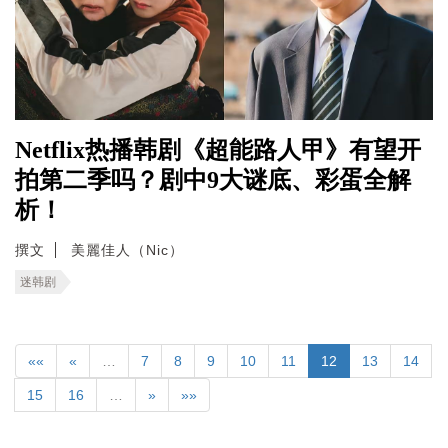
Netflix热播韩剧《超能路人甲》有望开
拍第二季吗？剧中9大谜底、彩蛋全解
析！
撰文
美麗佳人（Nic）
迷韩剧
««
«
…
7
8
9
10
11
12
13
14
15
16
…
»
»»