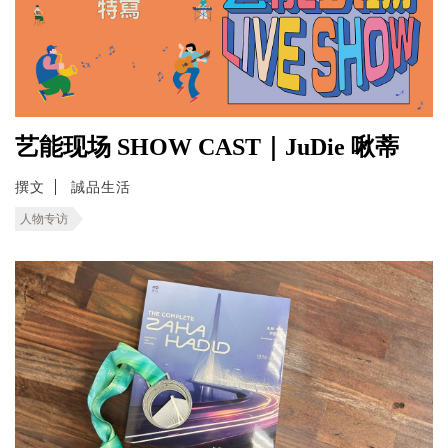
艺能现场 SHOW CAST｜JuDie 啾蒂
撰文
誠品生活
人物专访