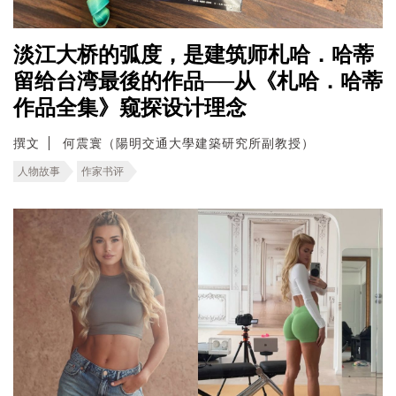
淡江大桥的弧度，是建筑师札哈．哈蒂
留给台湾最後的作品──从《札哈．哈蒂
作品全集》窥探设计理念
撰文
何震寰（陽明交通大學建築研究所副教授）
人物故事
作家书评