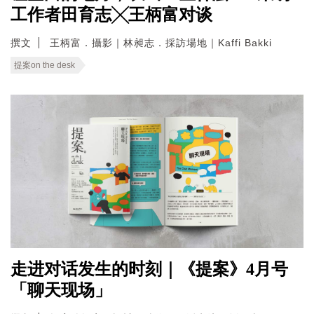
工作者田育志╳王柄富对谈
撰文
王柄富．攝影｜林昶志．採訪場地｜Kaffi Bakki
提案on the desk
走进对话发生的时刻｜《提案》4月号
「聊天现场」