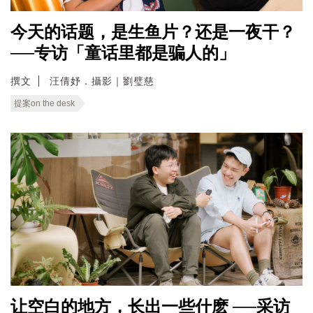
今天的话题，是生鱼片？还是一夜干？
──专访「童话里都是骗人的」
撰文
汪倩妤．攝影｜劉璧慈
提案on the desk
让空白的地方，长出一些什麽 ──采访