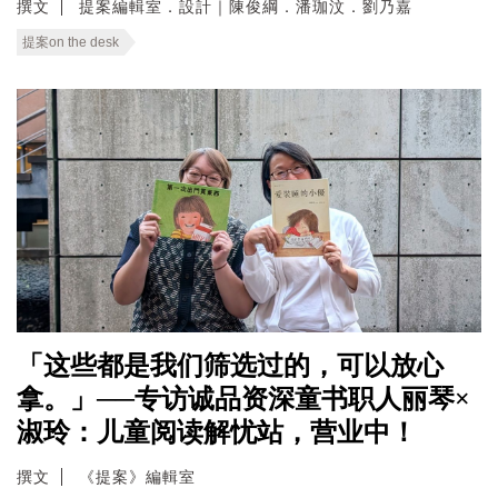
撰文
提案編輯室．設計｜陳俊綱．潘珈汶．劉乃嘉
提案on the desk
「这些都是我们筛选过的，可以放心
拿。」──专访诚品资深童书职人丽琴×
淑玲：儿童阅读解忧站，营业中！
撰文
《提案》編輯室