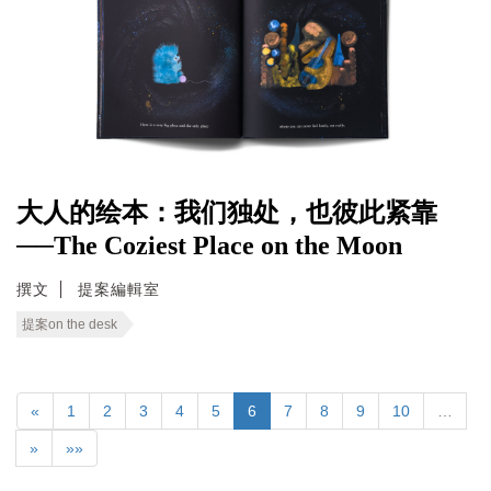
大人的绘本：我们独处，也彼此紧靠
──The Coziest Place on the Moon
撰文
提案編輯室
提案on the desk
«
1
2
3
4
5
6
7
8
9
10
…
»
»»