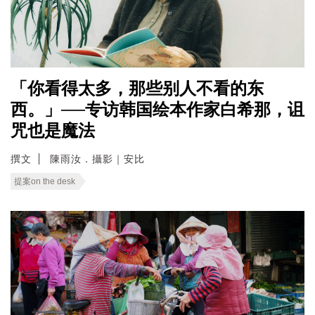
「你看得太多，那些别人不看的东
西。」──专访韩国绘本作家白希那，诅
咒也是魔法
撰文
陳雨汝．攝影｜安比
提案on the desk