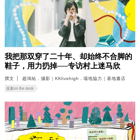
我把那双穿了二十年、却始终不合脚的
鞋子，用力扔掉──专访村上迷马欣
撰文
趙鴻祐．攝影｜KKlivehigh．場地協力｜基地書店
提案on the desk