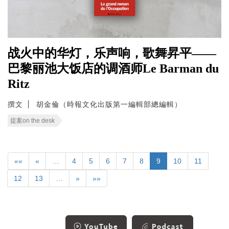
战火中的华灯，乐声响，歌舞昇平——
巴黎丽池大饭店的调酒师Le Barman du
Ritz
撰文
胡金倫（時報文化出版第一編輯部總編輯）
提案on the desk
««
«
…
4
5
6
7
8
9
10
11
12
13
…
»
»»