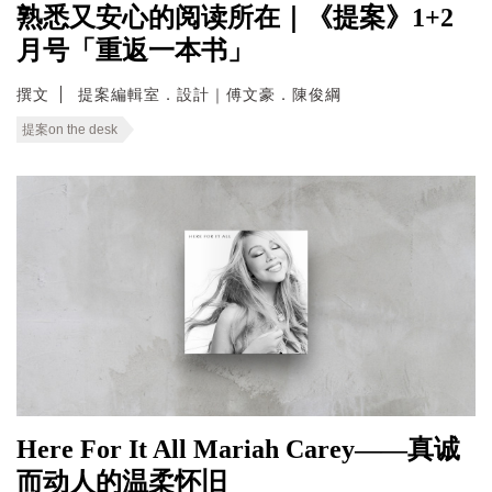
熟悉又安心的阅读所在｜《提案》1+2
月号「重返一本书」
撰文
提案編輯室．設計｜傅文豪．陳俊綱
提案on the desk
Here For It All Mariah Carey——真诚
而动人的温柔怀旧