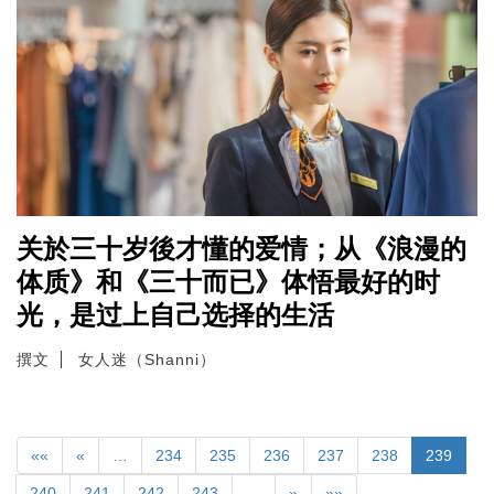
关於三十岁後才懂的爱情；从《浪漫的
体质》和《三十而已》体悟最好的时
光，是过上自己选择的生活
撰文
女人迷（Shanni）
««
«
…
234
235
236
237
238
239
240
241
242
243
…
»
»»