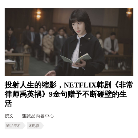
投射人生的缩影，NETFLIX韩剧《非常
律师禹英禑》9金句赠予不断碰壁的生
活
撰文
迷誠品內容中心
诚品专栏
迷电影