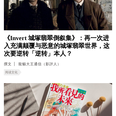
《Invert 城塚翡翠倒叙集》：再一次进
入充满颠覆与恶意的城塚翡翠世界，这
次要逆转「逆转」本人？
撰文
龍貓大王通信（影評人）
阅读文化