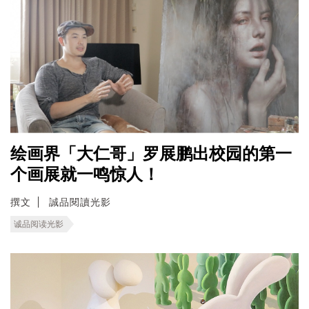
绘画界「大仁哥」罗展鹏出校园的第一
个画展就一鸣惊人！
撰文
誠品閱讀光影
诚品阅读光影