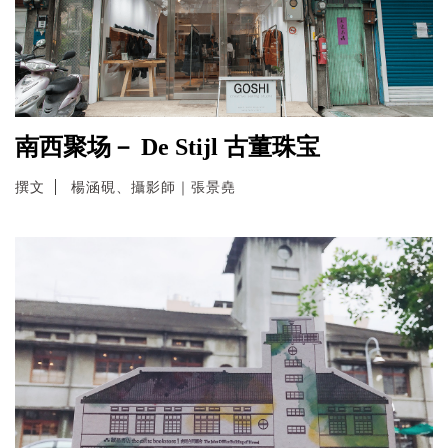
南西聚场－ De Stijl 古董珠宝
撰文
楊涵硯、攝影師｜張景堯