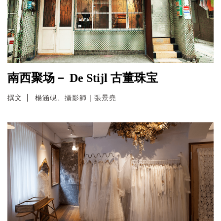
南西聚场－ De Stijl 古董珠宝
撰文
楊涵硯、攝影師｜張景堯