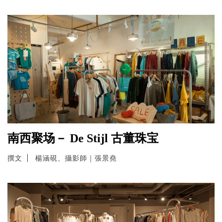
南西聚场－ De Stijl 古董珠宝
撰文
楊涵硯、攝影師｜張景堯