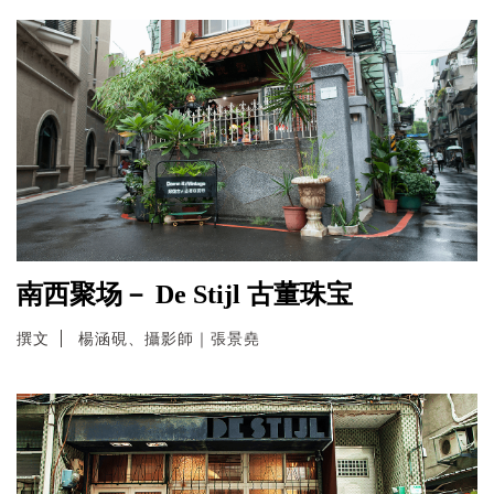
南西聚场－ De Stijl 古董珠宝
撰文
楊涵硯、攝影師｜張景堯