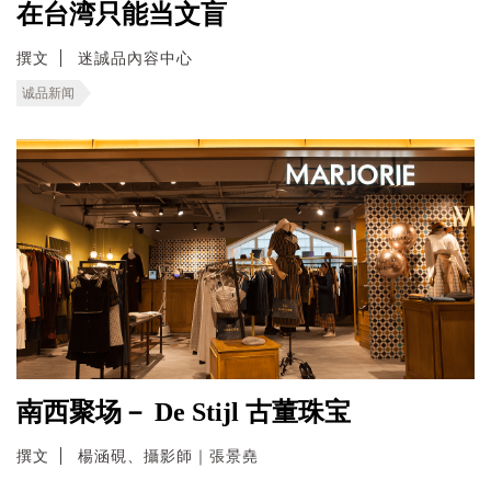
在台湾只能当文盲
撰文
迷誠品內容中心
诚品新闻
南西聚场－ De Stijl 古董珠宝
撰文
楊涵硯、攝影師｜張景堯