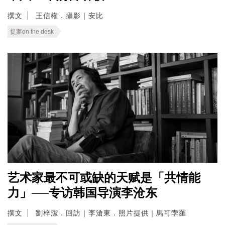
撰文
王信權．攝影｜安比
提案on the desk
艺术家最不可或缺的天赋是「共情能
力」──专访韩国导演李沧东
撰文
劉梓潔．回訪｜李滄東．照片提供｜馬可孛羅