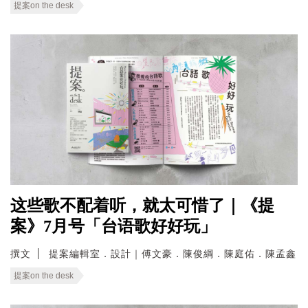
提案on the desk
这些歌不配着听，就太可惜了｜《提
案》7月号「台语歌好好玩」
撰文
提案編輯室．設計｜傅文豪．陳俊綱．陳庭佑．陳孟鑫
提案on the desk