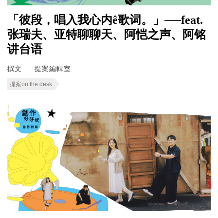
「彼段，唱入我心内ê歌词。」──feat.
张瑞夫、亚特聊聊天、阿恺之声、阿铭
讲台语
撰文
提案編輯室
提案on the desk