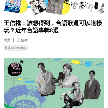
王信權：誰想得到，台語歌還可以這樣
玩？近年台語專輯8選
撰文
王信權
提案on the desk