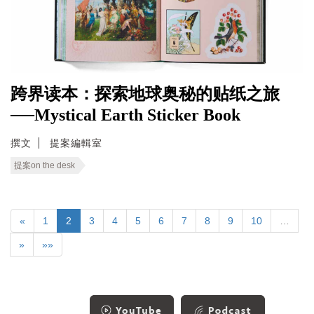
跨界读本：探索地球奥秘的贴纸之旅
──Mystical Earth Sticker Book
撰文
提案編輯室
提案on the desk
«
1
2
3
4
5
6
7
8
9
10
…
»
»»