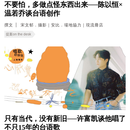
不要怕，多做点怪东西出来──陈以恒×
温若乔谈台语创作
撰文
宋文郁．攝影｜安比．場地協力｜現流冊店
提案on the desk
只有当代，没有新旧──许富凯谈他唱了
不只15年的台语歌