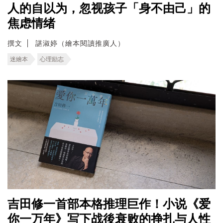
人的自以为，忽视孩子「身不由己」的
焦虑情绪
撰文
諶淑婷（繪本閱讀推廣人）
迷繪本
心理励志
吉田修一首部本格推理巨作！小说《爱
你一万年》写下战後衰败的挣扎与人性