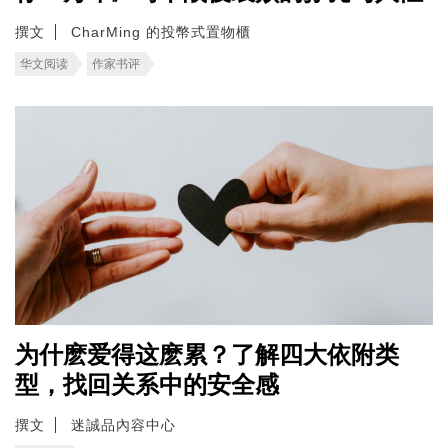
撰文
CharMing 的投幣式置物櫃
华文阅读
作家书评
为什麽爱得这麽累？了解四大依附类
型，找回关系中的安全感
撰文
迷誠品內容中心