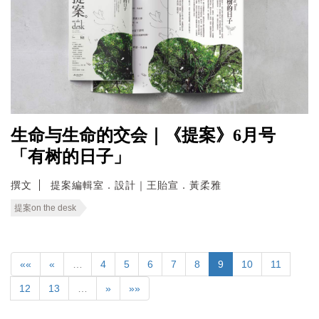
生命与生命的交会｜《提案》6月号
「有树的日子」
撰文
提案編輯室．設計｜王貽宣．黃柔雅
提案on the desk
««
«
…
4
5
6
7
8
9
10
11
12
13
…
»
»»