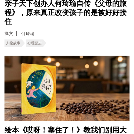
亲子天下创办人何琦瑜自传《父母的旅
程》，原来真正改变孩子的是被好好接
住
撰文
何琦瑜
人物故事
心理励志
绘本《哎呀！塞住了！》教我们别用大