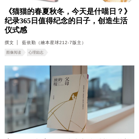
《猫猫的春夏秋冬，今天是什喵日？》
纪录365日值得纪念的日子，创造生活
仪式感
撰文
藍依勤（繪本星球212-7版主）
图像阅读
心理励志