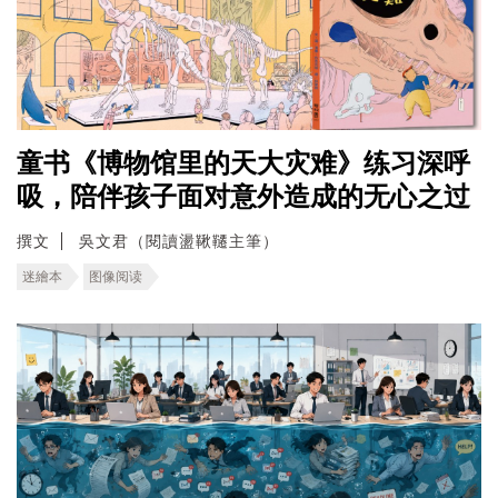
童书《博物馆里的天大灾难》练习深呼
吸，陪伴孩子面对意外造成的无心之过
撰文
吳文君（閱讀盪鞦韆主筆）
迷繪本
图像阅读