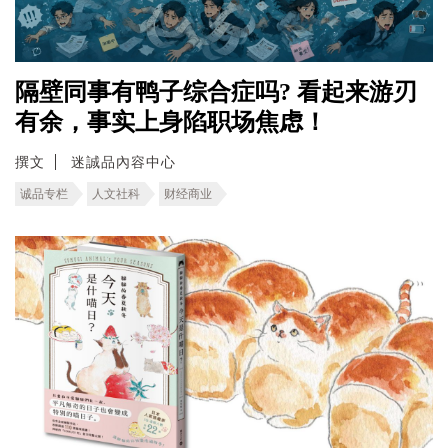
隔壁同事有鸭子综合症吗? 看起来游刃
有余，事实上身陷职场焦虑！
撰文
迷誠品內容中心
诚品专栏
人文社科
财经商业