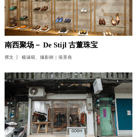
南西聚场－ De Stijl 古董珠宝
撰文
楊涵硯、攝影師｜張景堯