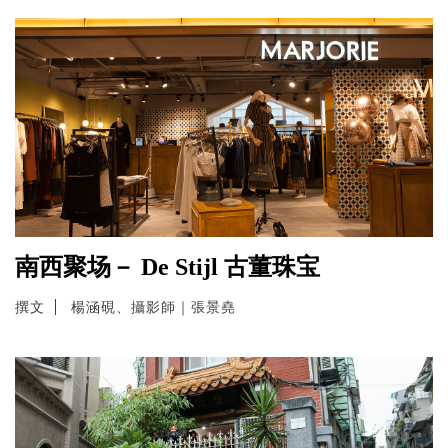
南西聚场－ De Stijl 古董珠宝
撰文
楊涵硯、攝影師｜張景堯