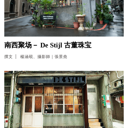
南西聚场－ De Stijl 古董珠宝
撰文
楊涵硯、攝影師｜張景堯