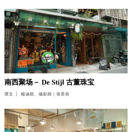
南西聚场－ De Stijl 古董珠宝
撰文
楊涵硯、攝影師｜張景堯