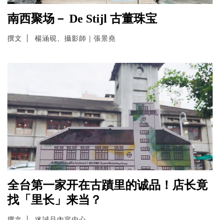
南西聚场－ De Stijl 古董珠宝
撰文
楊涵硯、攝影師｜張景堯
全台第一家开在古蹟里的诚品！店长竟
找「里长」来当？
撰文
迷誠品內容中心