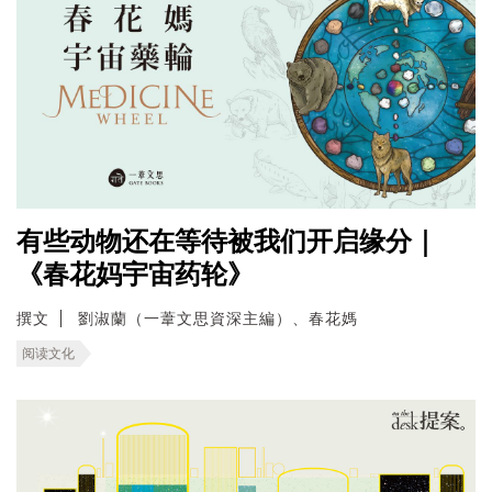
有些动物还在等待被我们开启缘分｜
《春花妈宇宙药轮》
撰文
劉淑蘭（一葦文思資深主編）、春花媽
阅读文化