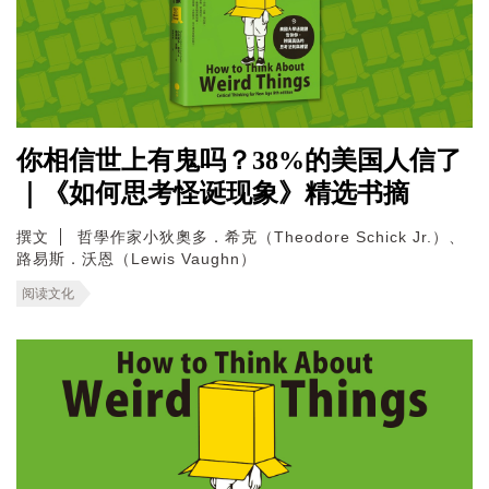
你相信世上有鬼吗？38%的美国人信了
｜《如何思考怪诞现象》精选书摘
撰文
哲學作家小狄奧多．希克（Theodore Schick Jr.）、
路易斯．沃恩（Lewis Vaughn）
阅读文化