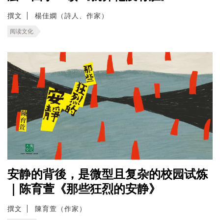
撰文
楊佳嫻（詩人、作家）
阅读文化
安静的背後，是微型且复杂的校园试炼
｜陈育萱《那些狂烈的安静》
撰文
陳育萱（作家）