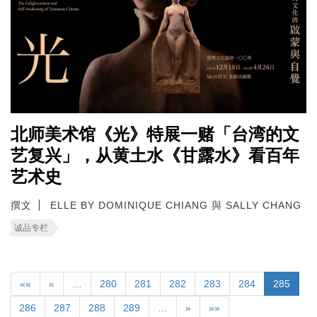
北师美术馆《光》特展一赌「台湾的文
艺复兴」，从黄土水《甘露水》看百年
艺术史
撰文
ELLE BY DOMINIQUE CHIANG 與 SALLY CHANG
诚品专栏
««
«
…
280
281
282
283
284
285
286
287
288
289
…
»
»»