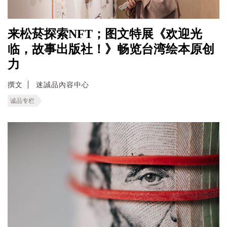
来松菸探索NFT；图文特展《欢迎光
临，故事出版社！》畅览台湾绘本原创
力
撰文
迷誠品內容中心
诚品专栏