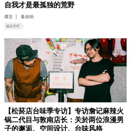
自我才是最孤独的荒野
撰文
葉佳怡
诚品专栏
【松菸店台味季专访】专访詹记麻辣火
锅二代目与敦南店长：关於两位浪漫男
子的邂逅、空间设计、台味风格