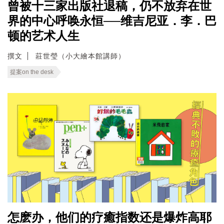
曾被十三家出版社退稿，仍不放弃在世
界的中心呼唤永恒──维吉尼亚．李．巴
顿的艺术人生
撰文
莊世瑩（小大繪本館講師）
提案on the desk
怎麽办，他们的疗癒指数还是爆炸高耶