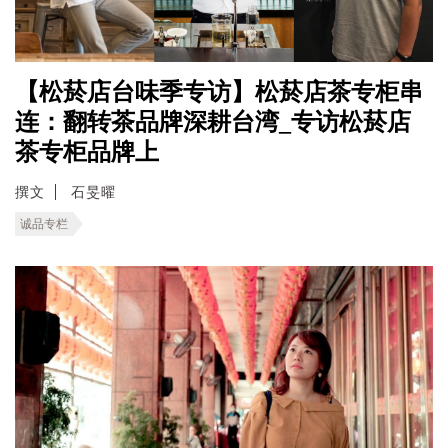
【松菸店台味季专访】松菸店茶专柜串
连：翻转茶品牌深耕台湾_专访松菸店
茶专柜品牌上
撰文
石旻曜
诚品专栏