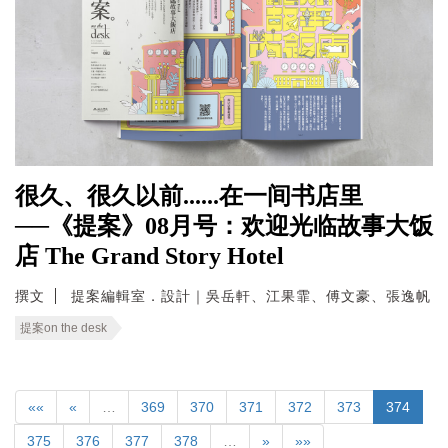
很久、很久以前......在一间书店里
──《提案》08月号：欢迎光临故事大饭
店 The Grand Story Hotel
撰文
提案編輯室．設計｜吳岳軒、江果霏、傅文豪、張逸帆
提案on the desk
««
«
…
369
370
371
372
373
374
375
376
377
378
…
»
»»