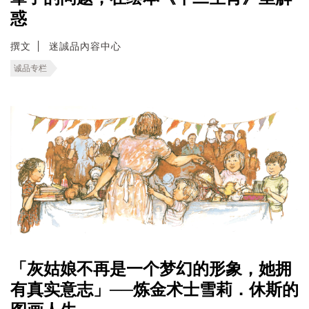
惑
撰文
迷誠品內容中心
诚品专栏
「灰姑娘不再是一个梦幻的形象，她拥
有真实意志」──炼金术士雪莉．休斯的