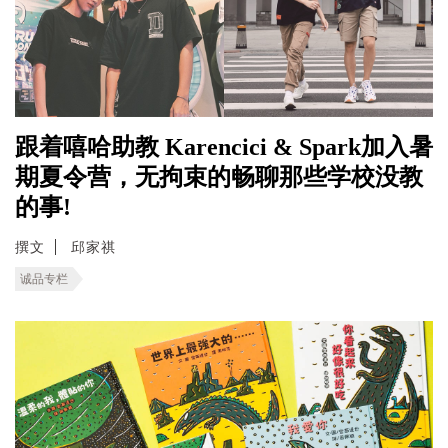
跟着嘻哈助教 Karencici & Spark加入暑
期夏令营，无拘束的畅聊那些学校没教
的事!
撰文
邱家祺
诚品专栏