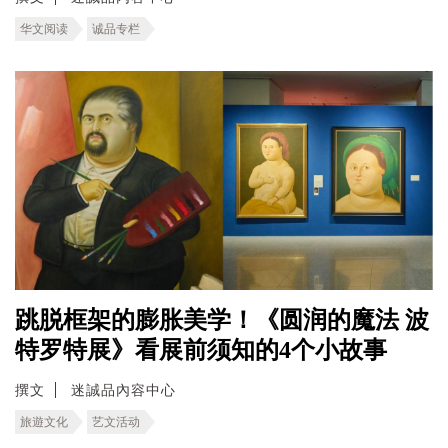
华文阅读
诚品专栏
跳脱框架的膨胀美学！《圆润的魔法 波
特罗特展》看展前须知的4个小故事
撰文
迷誠品內容中心
旅遊文化
艺文活动