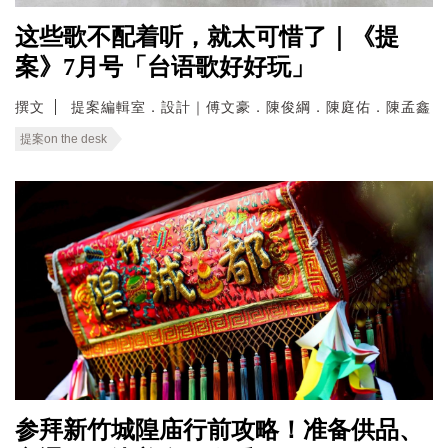
这些歌不配着听，就太可惜了｜《提
案》7月号「台语歌好好玩」
撰文
提案編輯室．設計｜傅文豪．陳俊綱．陳庭佑．陳孟鑫
提案on the desk
参拜新竹城隍庙行前攻略！准备供品、