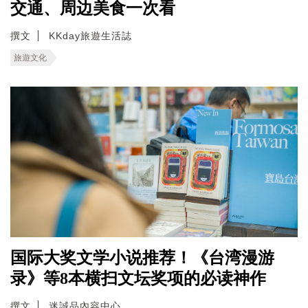
交通、周边美食一次看
撰文
KKday旅遊生活誌
旅遊文化
国际大奖文学小说推荐！《台湾漫游
录》等8本横扫文坛奖项的必读神作
撰文
迷誠品內容中心