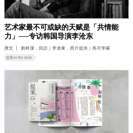
艺术家最不可或缺的天赋是「共情能
力」──专访韩国导演李沧东
撰文
劉梓潔．回訪｜李滄東．照片提供｜馬可孛羅
提案on the desk