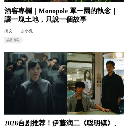
酒窖專欄｜Monopole 單一園的執念｜
讓一塊土地，只說一個故事
撰文
古小兔
诚品酒窖
2026台剧推荐！伊藤润二《聪明镇》、