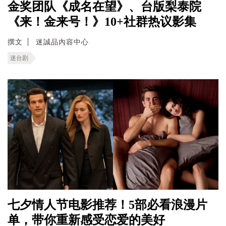
金奖团队《成名在望》、台版梨泰院
《来！金来号！》10+社群热议影集
撰文
迷誠品內容中心
迷台剧
七夕情人节电影推荐！5部必看浪漫片
单，带你重新感受恋爱的美好