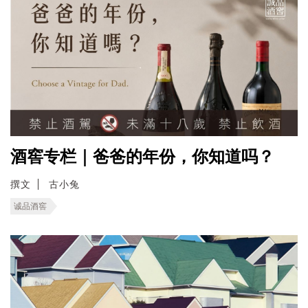
酒窖专栏｜爸爸的年份，你知道吗？
撰文
古小兔
诚品酒窖