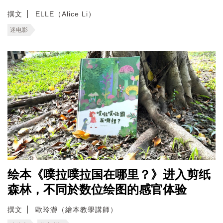
撰文
ELLE（Alice Li）
迷电影
绘本《噗拉噗拉国在哪里？》进入剪纸
森林，不同於数位绘图的感官体验
撰文
歐玲瀞（繪本教學講師）