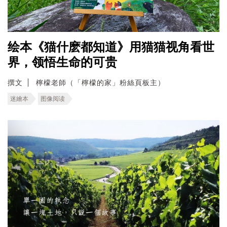
绘本《猫什麽都知道》用猫猫视角看世
界，领悟生命的可贵
撰文
檸檬老師（「檸檬的家」粉絲頁板主）
迷繪本
图像阅读