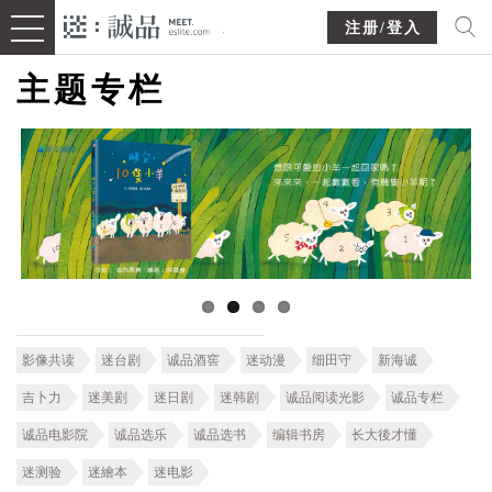
注册/登入
主题专栏
影像共读
迷台剧
诚品酒窖
迷动漫
细田守
新海诚
吉卜力
迷美剧
迷日剧
迷韩剧
诚品阅读光影
诚品专栏
诚品电影院
诚品选乐
诚品选书
编辑书房
长大後才懂
迷测验
迷繪本
迷电影