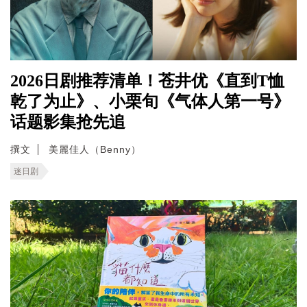
2026日剧推荐清单！苍井优《直到T恤
乾了为止》、小栗旬《气体人第一号》
话题影集抢先追
撰文
美麗佳人（Benny）
迷日剧