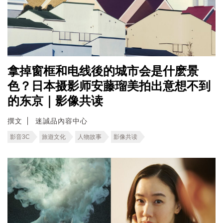
拿掉窗框和电线後的城市会是什麽景
色？日本摄影师安藤瑠美拍出意想不到
的东京｜影像共读
撰文
迷誠品內容中心
影音3C
旅遊文化
人物故事
影像共读