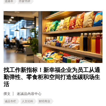
迷繪本
作家书评
找工作新指标！新幸福企业为员工从通
勤弹性、零食柜和空间打造低碳职场生
活
撰文
迷誠品內容中心
诚品专栏
人文社科
财经商业