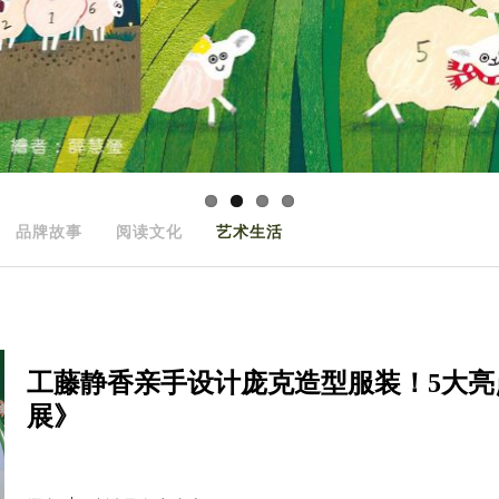
品牌故事
阅读文化
艺术生活
工藤静香亲手设计庞克造型服装！5大亮
展》