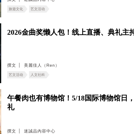
旅遊文化
艺文活动
2026金曲奖懒人包！线上直播、典礼
撰文
美麗佳人（Ren）
艺文活动
人文社科
午餐肉也有博物馆！5/18国际博物馆
礼
撰文
迷誠品內容中心