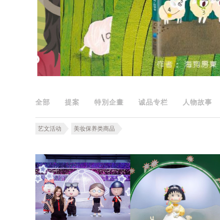
全部
提案
特別企畫
诚品专栏
人物故事
艺文活动
美妆保养类商品