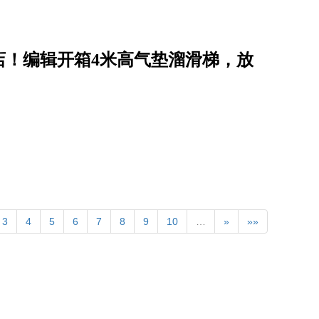
店！编辑开箱4米高气垫溜滑梯，放
3
4
5
6
7
8
9
10
…
»
»»