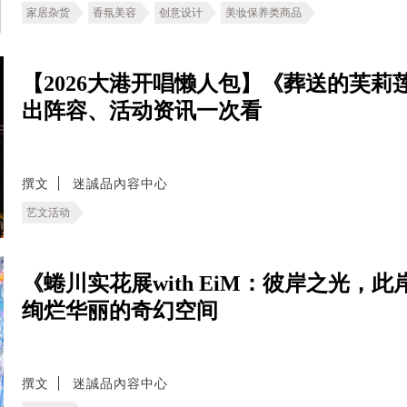
家居杂货
香氛美容
创意设计
美妆保养类商品
【2026大港开唱懒人包】《葬送的芙莉莲》
出阵容、活动资讯一次看
撰文
迷誠品內容中心
艺文活动
《蜷川实花展with EiM：彼岸之光，
绚烂华丽的奇幻空间
撰文
迷誠品內容中心