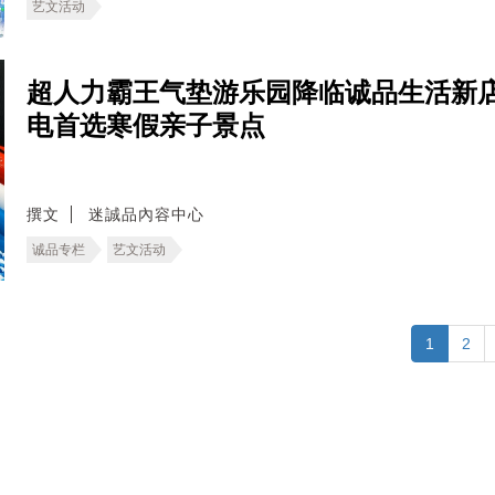
艺文活动
超人力霸王气垫游乐园降临诚品生活新
电首选寒假亲子景点
撰文
迷誠品內容中心
诚品专栏
艺文活动
1
2