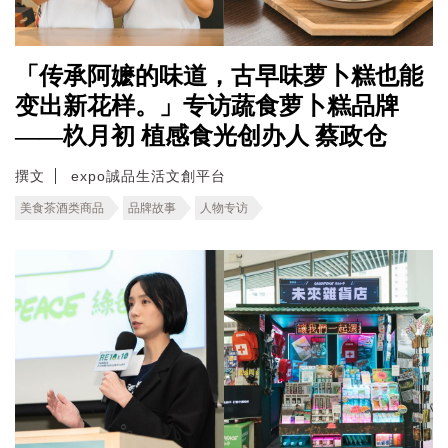
「传承阿嬷的味道，古早味萝卜糕也能
变出新花样。」专访蔬食萝卜糕品牌
——杦月初 植感食光创办人 蔡政仓
撰文
expo誠品生活文創平台
美食茶酒类商品
品牌故事
人物专访