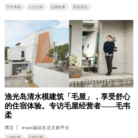
手作体验
人文社科
品牌故事
香氛美容
渔光岛清水模建筑「毛屋」，享受舒心
的住宿体验。专访毛屋经营者——毛韦
柔
撰文
expo誠品生活文創平台
人物故事
品牌故事