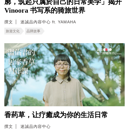
廓，筑起只属於自己的日常美学」揭开
Vinoora 书写系的骑旅世界
撰文
迷誠品內容中心 ft. YAMAHA
旅遊文化
品牌故事
香药草，让疗癒成为你的生活日常
撰文
迷誠品內容中心